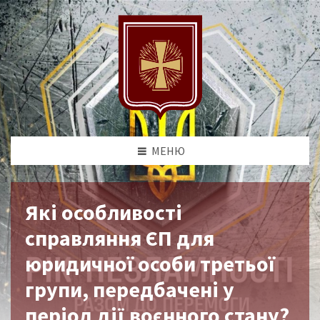
МЕНЮ
Які особливості
справляння ЄП для
юридичної особи третьої
групи, передбачені у
період дії воєнного стану?