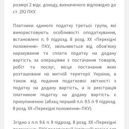
розмірі 2 відс. доходу, визначеного відповідно до
ст. 292 ПКУ.
Платники єдиного податку третьої групи, які
використовують особливості оподаткування,
встановлені п. 9 підрозд. 8 розд. ХХ «Перехідні
положення» ПКУ, звільняються від обов’язку
нарахування та сплати податку на додану
вартість за операціями з постачання товарів,
робіт та послуг, місце постачання яких
розташоване на митній території України, а
також від подання податкової звітності з
податку на додану вартість, а їх реєстрація
платником податку на додану вартість є
призупиненою (абзац перший п.п. 9.5 п. 9 підрозд.
8 розд. ХХ «Перехідні положення» ПКУ).
Згідно з п.п. 9.6 п. 9 підрозд. 8 розд. ХХ «Перехідні
положення» ПКУ податковий (звітний) період для