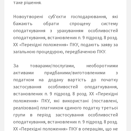
таке рішення.
Новоутворені суб’єкти господарювання, які
бажають обрати спрощену систему
оподаткування з урахуванням особливостей
оподаткування, встановлених п. 9 підрозд. 8 розд.
ХХ «Перехідні положення» ПКУ, подають заяву за
загальною процедурою, передбаченою ПКУ.
За товарами/послугами, необоротними
активами придбаними/виготовленими з
податком на додану вартість до початку
застосування особливостей оподаткування,
встановлених п. 9 підрозд. 8 розд. ХХ «Перехідні
положення» ПКУ, які використані (поставлені,
реалізовані) платником єдиного податку третьої
групи в період застосування особливостей
оподаткування, встановлених п. 9 підрозд. 8 розд.
ХХ «Перехідні положення» ПКУ в операціях, що не