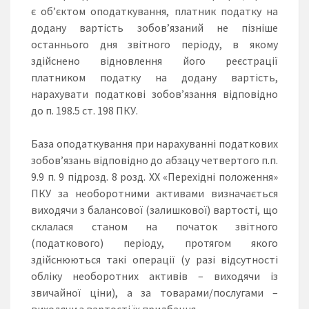
є об’єктом оподаткування, платник податку на
додану вартість зобов’язаний не пізніше
останнього дня звітного періоду, в якому
здійснено відновлення його реєстрації
платником податку на додану вартість,
нарахувати податкові зобов’язання відповідно
до п. 198.5 ст. 198 ПКУ.
База оподаткування при нарахуванні податкових
зобов’язань відповідно до абзацу четвертого п.п.
9.9 п. 9 підрозд. 8 розд. ХХ «Перехідні положення»
ПКУ за необоротними активами визначається
виходячи з балансової (залишкової) вартості, що
склалася станом на початок звітного
(податкового) періоду, протягом якого
здійснюються такі операції (у разі відсутності
обліку необоротних активів – виходячи із
звичайної ціни), а за товарами/послугами –
виходячи з вартості їх придбання.