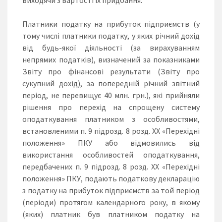
Платники податку на прибуток підприємств (у
тому числі платники податку, у яких річний дохід
від будь-якої діяльності (за вирахуванням
непрямих податків), визначений за показниками
Звіту про фінансові результати (Звіту про
сукупний дохід), за попередній річний звітний
період, не перевищує 40 млн. грн.), які прийняли
рішення про перехід на спрощену систему
оподаткування платником з особливостями,
встановленими п. 9 підрозд. 8 розд. ХХ «Перехідні
положення» ПКУ або відмовились від
використання особливостей оподаткування,
передбачених п. 9 підрозд. 8 розд. ХХ «Перехідні
положення» ПКУ, подають податкову декларацію
з податку на прибуток підприємств за той період
(періоди) протягом календарного року, в якому
(яких) платник був платником податку на