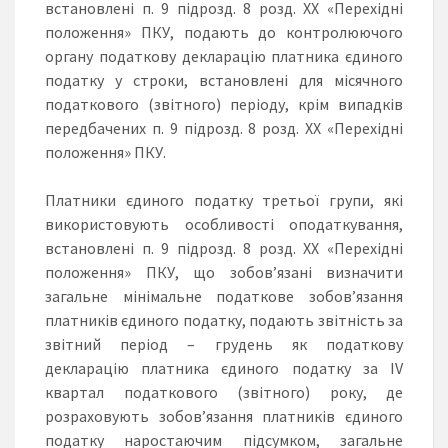
встановлені п. 9 підрозд. 8 розд. ХХ «Перехідні
положення» ПКУ, подають до контролюючого
органу податкову декларацію платника єдиного
податку у строки, встановлені для місячного
податкового (звітного) періоду, крім випадків
передбачених п. 9 підрозд. 8 розд. ХХ «Перехідні
положення» ПКУ.
Платники єдиного податку третьої групи, які
використовують особливості оподаткування,
встановлені п. 9 підрозд. 8 розд. ХХ «Перехідні
положення» ПКУ, що зобов’язані визначити
загальне мінімальне податкове зобов’язання
платників єдиного податку, подають звітність за
звітний період – грудень як податкову
декларацію платника єдиного податку за IV
квартал податкового (звітного) року, де
розраховують зобов’язання платників єдиного
податку наростаючим підсумком, загальне