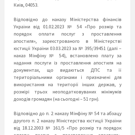
Київ, 04053.
Відповідно до наказу Міністерства фінансів
України від 01.02.2023 № 54 «Про розмір та
порядок оплати послуг з проставлення
апостиля», зареєстрованого в Міністерстві
юстиції України 03.03.2023 за № 395/39451 (далі –
наказ Мінфіну № 54), встановлено плату за
надання послуги із проставлення апостиля на
документах, що видаються ДПС та її
територіальними органами і призначені для
використання на території інших держав, у
розмірі трьох неоподатковуваних мінімумів
доходів громадян (на сьогодні – 51 грн).
Відповідно до п. 2 наказу Мінфіну № 54 та абзацу
другого п. 2 наказу Міністерства юстиції України
від 18.12.2003 № 161/5 «Про розмір та порядок
оплати послуг з проставлення апостиля»,