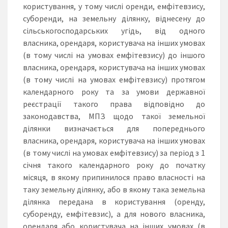
користування, у тому числі оренди, емфітевзису,
суборенди, на земельну ділянку, віднесену до
сільськогосподарських угідь, від одного
власника, орендаря, користувача на інших умовах
(в тому числі на умовах емфітевзису) до іншого
власника, орендаря, користувача на інших умовах
(в тому числі на умовах емфітевзису) протягом
календарного року та за умови державної
реєстрації такого права відповідно до
законодавства, МПЗ щодо такої земельної
ділянки визначається для попереднього
власника, орендаря, користувача на інших умовах
(в тому числі на умовах емфітевзису) за період з 1
січня такого календарного року до початку
місяця, в якому припинилося право власності на
таку земельну ділянку, або в якому така земельна
ділянка передана в користування (оренду,
суборенду, емфітевзис), а для нового власника,
орендаря або користувача на інших умовах (в