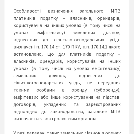
Особливості визначення загального МПЗ
платників податку – власників, орендарів,
користувачів на інших умовах (в тому числі на
умовах емфітевзису) земельних ділянок,
віднесених до сільськогосподарських угідь
визначені п. 170.14 ст. 170 ПКУ, п.п. 170.14.1 якого
встановлено, що для платників податку –
власників, орендарів, користувачів на інших
умовах (в тому числі на умовах емфітевзису)
земельних ділянок, віднесених до
сільськогосподарських угідь, не переданих
такими особами в оренду (суборенду),
емфітевзис або інше користування на підставі
договорів, укладених та зареєстрованих
відповідно до законодавства, загальне МПЗ
визначається контролюючим органом.
У разі передачі таких земельних ділянок в оренду