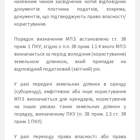
належним чином засвідчених копій відповідних
документів платника податків, зокрема,
документів, що підтверджують право власності/
користування.
Порядок визначення МПЗ встановлено ст. 38
прим. 1 ПКУ, згідно з п.п. 38 прим. 1.1.4 якого МПЗ
визначається за період володіння (користування)
земельною ділянкою, який припадає на
відповідний податковий (звітний) рік.
У разі передачі земельних ділянок в оренду
(суборенду), емфітевзис або інше користування
МПЗ визначається для орендарів, користувачів
на інших умовах таких земельних ділянок у
порядку, визначеному ПКУ (п. 38 прим. 1.3 ст. 38
прим. 1 ПКУ).
У разі переходу права власності або права