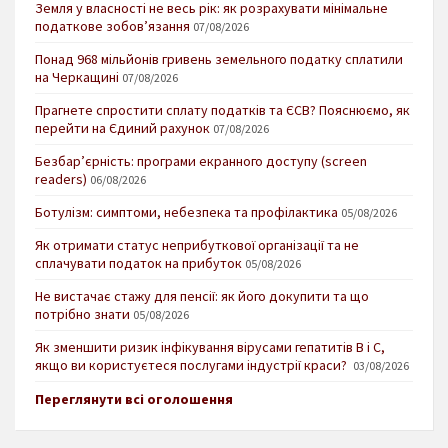
Земля у власності не весь рік: як розрахувати мінімальне
податкове зобов’язання
07/08/2026
Понад 968 мільйонів гривень земельного податку сплатили
на Черкащині
07/08/2026
Прагнете спростити сплату податків та ЄСВ? Пояснюємо, як
перейти на Єдиний рахунок
07/08/2026
Безбар’єрність: програми екранного доступу (screen
readers)
06/08/2026
Ботулізм: симптоми, небезпека та профілактика
05/08/2026
Як отримати статус неприбуткової організації та не
сплачувати податок на прибуток
05/08/2026
Не вистачає стажу для пенсії: як його докупити та що
потрібно знати
05/08/2026
Як зменшити ризик інфікування вірусами гепатитів В і С,
якщо ви користуєтеся послугами індустрії краси?
03/08/2026
Переглянути всі оголошення