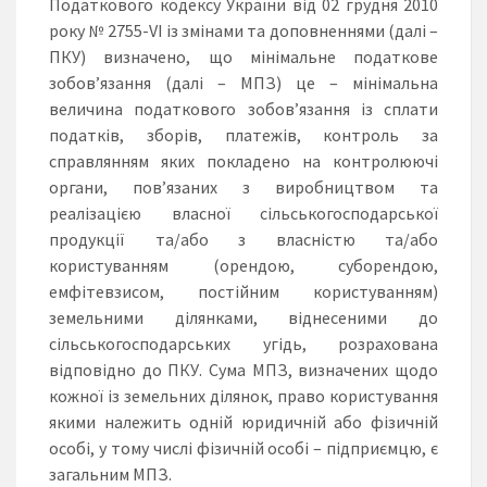
Податкового кодексу України від 02 грудня 2010
року № 2755-VI із змінами та доповненнями (далі –
ПКУ) визначено, що мінімальне податкове
зобов’язання (далі – МПЗ) це – мінімальна
величина податкового зобов’язання із сплати
податків, зборів, платежів, контроль за
справлянням яких покладено на контролюючі
органи, пов’язаних з виробництвом та
реалізацією власної сільськогосподарської
продукції та/або з власністю та/або
користуванням (орендою, суборендою,
емфітевзисом, постійним користуванням)
земельними ділянками, віднесеними до
сільськогосподарських угідь, розрахована
відповідно до ПКУ. Сума МПЗ, визначених щодо
кожної із земельних ділянок, право користування
якими належить одній юридичній або фізичній
особі, у тому числі фізичній особі – підприємцю, є
загальним МПЗ.