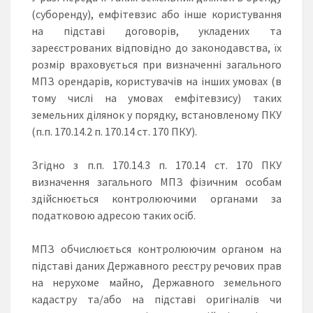
(суборенду), емфітевзис або інше користування
на підставі договорів, укладених та
зареєстрованих відповідно до законодавства, їх
розмір враховується при визначенні загального
МПЗ орендарів, користувачів на інших умовах (в
тому числі на умовах емфітевзису) таких
земельних ділянок у порядку, встановленому ПКУ
(п.п. 170.14.2 п. 170.14 ст. 170 ПКУ).
Згідно з п.п. 170.14.3 п. 170.14 ст. 170 ПКУ
визначення загального МПЗ фізичним особам
здійснюється контролюючими органами за
податковою адресою таких осіб.
МПЗ обчислюється контролюючим органом на
підставі даних Державного реєстру речових прав
на нерухоме майно, Державного земельного
кадастру та/або на підставі оригіналів чи