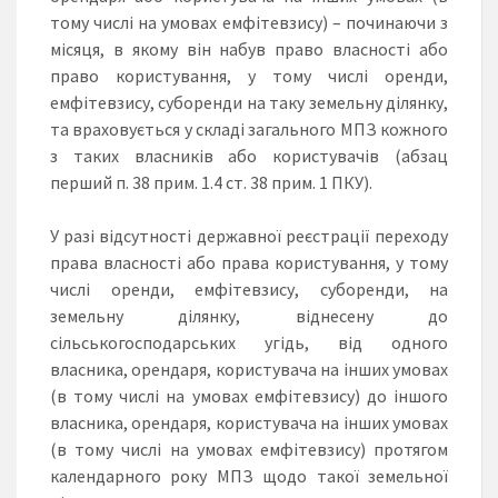
тому числі на умовах емфітевзису) – починаючи з
місяця, в якому він набув право власності або
право користування, у тому числі оренди,
емфітевзису, суборенди на таку земельну ділянку,
та враховується у складі загального МПЗ кожного
з таких власників або користувачів (абзац
перший п. 38 прим. 1.4 ст. 38 прим. 1 ПКУ).
У разі відсутності державної реєстрації переходу
права власності або права користування, у тому
числі оренди, емфітевзису, суборенди, на
земельну ділянку, віднесену до
сільськогосподарських угідь, від одного
власника, орендаря, користувача на інших умовах
(в тому числі на умовах емфітевзису) до іншого
власника, орендаря, користувача на інших умовах
(в тому числі на умовах емфітевзису) протягом
календарного року МПЗ щодо такої земельної