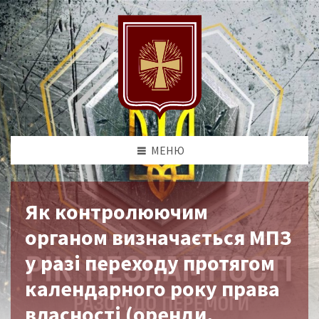
МЕНЮ
Як контролюючим
органом визначається МПЗ
у разі переходу протягом
календарного року права
власності (оренди,