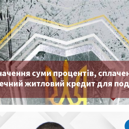
начення суми процентів, сплаче
течний житловий кредит для по