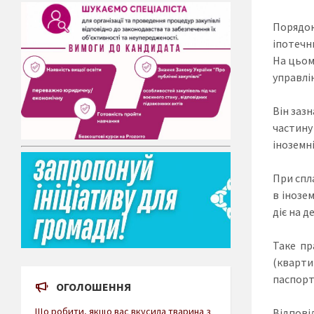
Порядок
іпотечн
На цьом
управлі
Він заз
частину
іноземн
При спл
в інозе
діє на д
Таке пр
(кварти
паспорт
ОГОЛОШЕННЯ
Що робити, якщо вас вкусила тварина з
Відпові