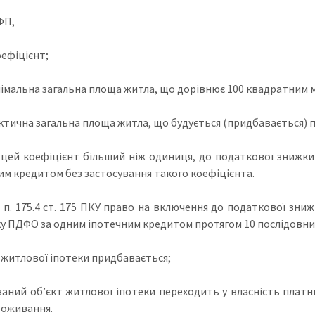
ФП,
оефіцієнт;
німальна загальна площа житла, що дорівнює 100 квадратним 
ктична загальна площа житла, що будується (придбавається) 
цей коефіцієнт більший ніж одиниця, до податкової знижки
им кредитом без застосування такого коефіцієнта.
з п. 175.4 ст. 175 ПКУ право на включення до податкової знижк
у ПДФО за одним іпотечним кредитом протягом 10 послідовних 
т житлової іпотеки придбавається;
ваний об’єкт житлової іпотеки переходить у власність плат
роживання.