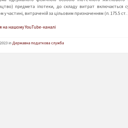
ицтво) предмета іпотеки, до складу витрат включається с
 у частині, витраченій за цільовим призначенням (п. 175.5 ст. 
я на нашому YouTube-каналі
2023 in
Державна податкова служба