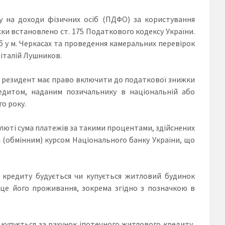
у на доходи фізичних осіб (ПДФО) за користування
и встановлено ст. 175 Податкового кодексу України.
іб у м. Черкасах та проведення камеральних перевірок
Віталій Лушников.
 – резидент має право включити до податкової знижки
едитом, наданим позичальнику в національній або
о року.
люті сума платежів за такими процентами, здійснених
м (обмінним) курсом Національного банку України, що
о кредиту будується чи купується житловий будинок
сце його проживання, зокрема згідно з позначкою в
) купується за рахунок іпотечного житлового кредиту,