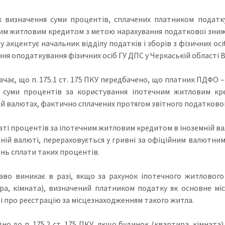
 визначення суми процентів, сплачених платником податк
им житловим кредитом з метою нарахування податкової знижк
у акцентує начальник відділу податків і зборів з фізичних ос
ння оподаткування фізичних осіб ГУ ДПС у Черкаській області 
начає, що п. 175.1 ст. 175 ПКУ передбачено, що платник ПДФО
 суми процентів за користування іпотечним житловим кр
ій валютах, фактично сплачених протягом звітного податковог
аті процентів за іпотечним житловим кредитом в іноземній ва
мній валюті, перераховується у гривні за офіційним валютни
ень сплати таких процентів.
аво виникає в разі, якщо за рахунок іпотечного житловог
ра, кімната), визначений платником податку як основне мі
і про реєстрацію за місцезнаходженням такого житла.
дно до п. 175.2 ст. 175 ПКУ, якщо будинок (квартира, кімната