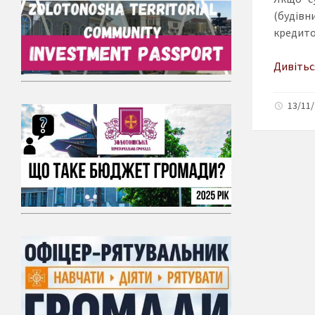
(будівн
кредитом
Дивітьс
13/11/