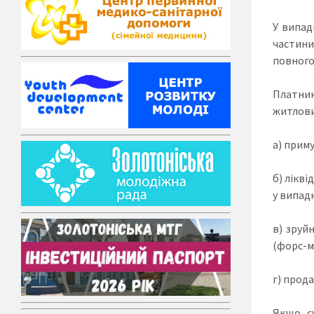
У випад
частини
повного
Платник
житлови
а) прим
б) лікв
у випад
в) зруй
(форс-м
г) прод
Якщо с