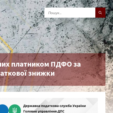
них платником ПДФО за
даткової знижки