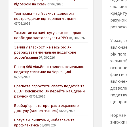
підозрою на сказ?
07/08/2026
частина
кредиту
Твої права – твій захист: допомога
постраждалим від торгівлі людьми
рахунок
07/08/2026
розрахов
Таксистам на замітку: у яких випадках
необхідно застосовувати РРО
07/08/2026
У разі,
включає
Земля у власності не весь рік: як
розрахувати мінімальне податкове
рік пог
зобов’язання
07/08/2026
якому з
Понад 968 мільйонів гривень земельного
основне
податку сплатили на Черкащині
фактичн
07/08/2026
включен
Прагнете спростити сплату податків та
дозволе
ЄСВ? Пояснюємо, як перейти на Єдиний
податку
рахунок
07/08/2026
що врах
Безбар’єрність: програми екранного
доступу (screen readers)
06/08/2026
Нормами
Ботулізм: симптоми, небезпека та
знижки 
профілактика
05/08/2026