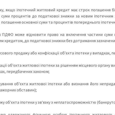
ку, якщо іпотечний житловий кредит має строк погашення бі
 суми процентів до податкової знижки за новим іпотечним
 погашення основної суми та процентів попереднього іпотечн
 ПДФО може відновити право на включення частини суми п
м кредитом, до податкової знижки без дотримання зазначених у 
усового продажу або конфіскації об’єкта іпотеки у випадках, 
ідації об’єкта житлової іпотеки за рішенням місцевого органу 
ках, передбачених законом;
нування об’єкта житлової іпотеки або визнання його неприд
ажорних обставин);
ажу об’єкта іпотеки у зв’язку з неплатоспроможністю (банкрут
ума одержаного фізичною особою іпотечного житлового 