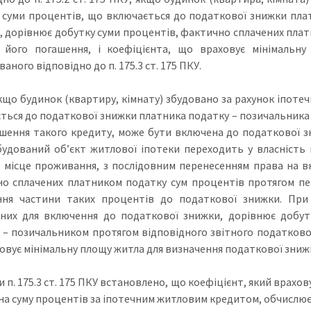
 суми процентів, що включається до податкової знижки пла
, дорівнює добутку суми процентів, фактично сплачених плат
 його погашення, і коефіцієнта, що враховує мінімальн
аного відповідно до п. 175.3 ст. 175 ПКУ.
 якщо будинок (квартиру, кімнату) збудовано за рахунок іпот
ться до податкової знижки платника податку – позичальника
ашення такого кредиту, може бути включена до податкової з
будований об’єкт житлової іпотеки переходить у власність
 місце проживання, з послідовним перенесенням права на 
о сплачених платником податку сум процентів протягом пере
ня частини таких процентів до податкової знижки. При 
них для включення до податкової знижки, дорівнює добут
 – позичальником протягом відповідного звітного податковог
овує мінімальну площу житла для визначення податкової знижки,
 п. 175.3 ст. 175 ПКУ встановлено, що коефіцієнт, який врахо
на суму процентів за іпотечним житловим кредитом, обчислю