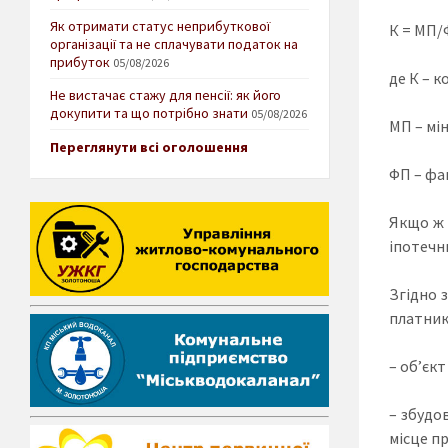
Як отримати статус неприбуткової
К = МП/
організації та не сплачувати податок на
прибуток
05/08/2026
де К – к
Не вистачає стажу для пенсії: як його
докупити та що потрібно знати
05/08/2026
МП – мі
Переглянути всі оголошення
ФП – фа
Якщо ж 
іпотечн
Згідно 
платник
– об’єк
– збудо
місце п