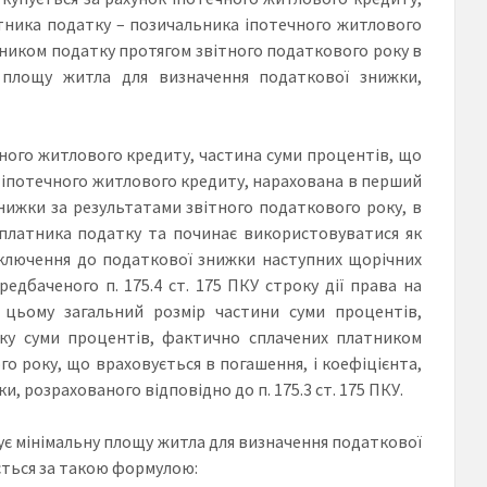
тника податку – позичальника іпотечного житлового
ником податку протягом звітного податкового року в
у площу житла для визначення податкової знижки,
ечного житлового кредиту, частина суми процентів, що
 іпотечного житлового кредиту, нарахована в перший
нижки за результатами звітного податкового року, в
 платника податку та починає використовуватися як
включення до податкової знижки наступних щорічних
дбаченого п. 175.4 ст. 175 ПКУ строку дії права на
цьому загальний розмір частини суми процентів,
ку суми процентів, фактично сплачених платником
о року, що враховується в погашення, і коефіцієнта,
 розрахованого відповідно до п. 175.3 ст. 175 ПКУ.
вує мінімальну площу житла для визначення податкової
ється за такою формулою: