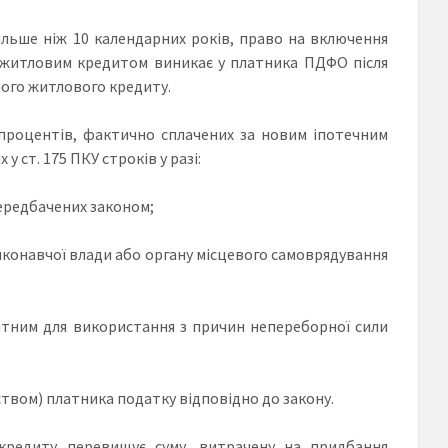
льше ніж 10 календарних років, право на включення
 житловим кредитом виникає у платника ПДФО після
ого житлового кредиту.
роцентів, фактично сплачених за новим іпотечним
ст. 175 ПКУ строків у разі:
передбачених законом;
виконавчої влади або органу місцевого самоврядування
атним для використання з причин непереборної сили
ством) платника податку відповідно до закону.
кредиту перевищує суму, витрачену на придбання