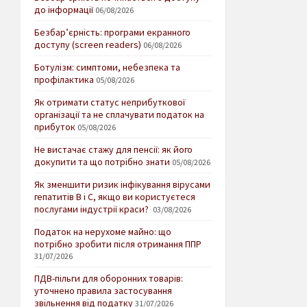
до інформації
06/08/2026
Безбар’єрність: програми екранного
доступу (screen readers)
06/08/2026
Ботулізм: симптоми, небезпека та
профілактика
05/08/2026
Як отримати статус неприбуткової
організації та не сплачувати податок на
прибуток
05/08/2026
Не вистачає стажу для пенсії: як його
докупити та що потрібно знати
05/08/2026
Як зменшити ризик інфікування вірусами
гепатитів В і С, якщо ви користуєтеся
послугами індустрії краси?
03/08/2026
Податок на нерухоме майно: що
потрібно зробити після отримання ППР
31/07/2026
ПДВ-пільги для оборонних товарів:
уточнено правила застосування
звільнення від податку
31/07/2026