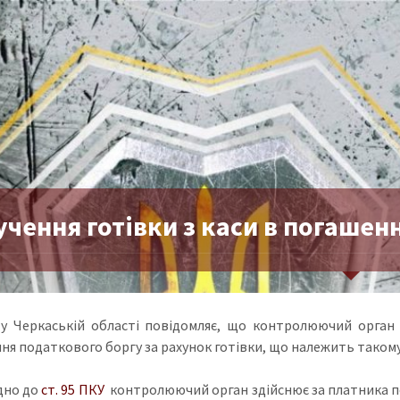
чення готівки з каси в погашен
у Черкаській області повідомляє, що контролюючий орган 
ня податкового боргу за рахунок готівки, що належить такому 
дно до
ст. 95 ПКУ
контролюючий орган здійснює за платника п