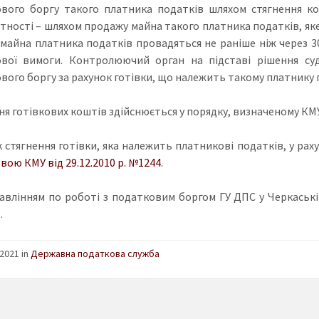
вого боргу такого платника податків шляхом стягнення кошт
тності – шляхом продажу майна такого платника податків, яке
майна платника податків провадяться не раніше ніж через 30
вої вимоги. Контролюючий орган на підставі рішення суд
вого боргу за рахунок готівки, що належить такому платнику 
ня готівкових коштів здійснюється у порядку, визначеному КМУ
 стягнення готівки, яка належить платникові податків, у ра
вою КМУ від 29.12.2010 р. №1244
.
равлінням по роботі з податковим боргом ГУ ДПС у Черкаській
.
2021 in
Державна податкова служба