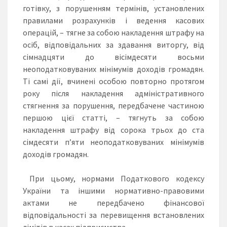
готівку, з порушенням термінів, установлених
правилами розрахунків і ведення касових
операцій, – тягне за собою накладення штрафу на
осіб, відповідальних за здавання виторгу, від
сімнадцяти до вісімдесяти восьми
неоподатковуваних мінімумів доходів громадян.
Ті самі дії, вчинені особою повторно протягом
року після накладення адміністративного
стягнення за порушення, передбачене частиною
першою цієї статті, – тягнуть за собою
накладення штрафу від сорока трьох до ста
сімдесяти п’яти неоподатковуваних мінімумів
доходів громадян.
При цьому, нормами Податкового кодексу
України та іншими нормативно-правовими
актами не передбачено фінансової
відповідальності за перевищення встановлених
лімітів в касах підприємства.