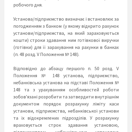
робочого дня.
Установа/підприємство визначає і встановлює за
погодженням з банком (у якому відкрито рахунок
установи/підприємства, на який зараховуються
кошти) строки здавання ним готівкової виручки
(готівки) для її зарахування на рахунки в банках
(п. 48 розд. V Положення № 148).
Відповідно до абзацу першого п. 50 розд. V
Положення № 148 установа, підприємство,
небанківська установа на підставі Положення №
148 та з урахуванням особливостей роботи
зобов’язані розробити та затвердити внутрішнім
документом порядок розрахунку ліміту каси
установи, підприємства, небанківської установи
та їх відокремлених підрозділів. У розрахунку
враховується строк здавання установою,
підприємством, небанківською установою