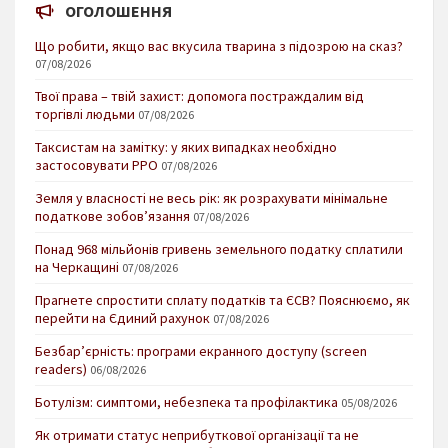
ОГОЛОШЕННЯ
Що робити, якщо вас вкусила тварина з підозрою на сказ?
07/08/2026
Твої права – твій захист: допомога постраждалим від
торгівлі людьми
07/08/2026
Таксистам на замітку: у яких випадках необхідно
застосовувати РРО
07/08/2026
Земля у власності не весь рік: як розрахувати мінімальне
податкове зобов’язання
07/08/2026
Понад 968 мільйонів гривень земельного податку сплатили
на Черкащині
07/08/2026
Прагнете спростити сплату податків та ЄСВ? Пояснюємо, як
перейти на Єдиний рахунок
07/08/2026
Безбар’єрність: програми екранного доступу (screen
readers)
06/08/2026
Ботулізм: симптоми, небезпека та профілактика
05/08/2026
Як отримати статус неприбуткової організації та не