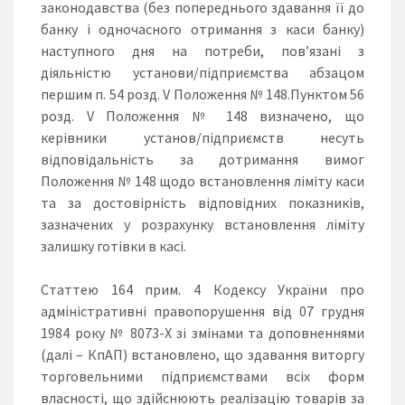
законодавства (без попереднього здавання її до
банку і одночасного отримання з каси банку)
наступного дня на потреби, пов’язані з
діяльністю установи/підприємства абзацом
першим п. 54 розд. V Положення № 148.Пунктом 56
розд. V Положення № 148 визначено, що
керівники установ/підприємств несуть
відповідальність за дотримання вимог
Положення № 148 щодо встановлення ліміту каси
та за достовірність відповідних показників,
зазначених у розрахунку встановлення ліміту
залишку готівки в касі.
Статтею 164 прим. 4 Кодексу України про
адміністративні правопорушення від 07 грудня
1984 року № 8073-Х зі змінами та доповненнями
(далі – КпАП) встановлено, що здавання виторгу
торговельними підприємствами всіх форм
власності, що здійснюють реалізацію товарів за