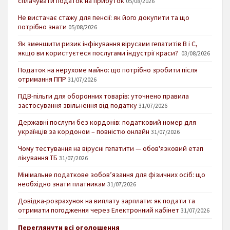
сплачувати податок на прибуток
05/08/2026
Не вистачає стажу для пенсії: як його докупити та що
потрібно знати
05/08/2026
Як зменшити ризик інфікування вірусами гепатитів В і С,
якщо ви користуєтеся послугами індустрії краси?
03/08/2026
Податок на нерухоме майно: що потрібно зробити після
отримання ППР
31/07/2026
ПДВ-пільги для оборонних товарів: уточнено правила
застосування звільнення від податку
31/07/2026
Державні послуги без кордонів: податковий номер для
українців за кордоном – повністю онлайн
31/07/2026
Чому тестування на вірусні гепатити — обов'язковий етап
лікування ТБ
31/07/2026
Мінімальне податкове зобов’язання для фізичних осіб: що
необхідно знати платникам
31/07/2026
Довідка-розрахунок на виплату зарплати: як подати та
отримати погодження через Електронний кабінет
31/07/2026
Переглянути всі оголошення