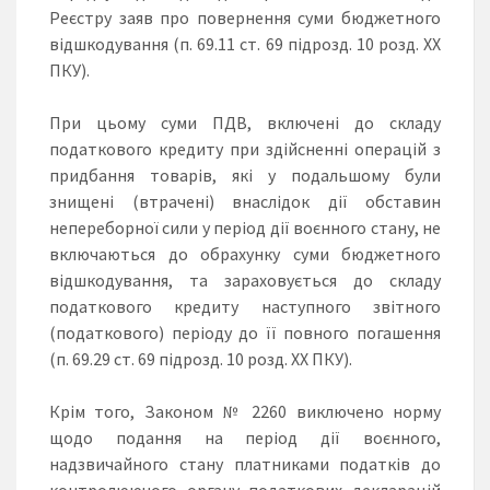
Реєстру заяв про повернення суми бюджетного
відшкодування (п. 69.11 ст. 69 підрозд. 10 розд. ХХ
ПКУ).
При цьому суми ПДВ, включені до складу
податкового кредиту при здійсненні операцій з
придбання товарів, які у подальшому були
знищені (втрачені) внаслідок дії обставин
непереборної сили у період дії воєнного стану, не
включаються до обрахунку суми бюджетного
відшкодування, та зараховується до складу
податкового кредиту наступного звітного
(податкового) періоду до її повного погашення
(п. 69.29 ст. 69 підрозд. 10 розд. ХХ ПКУ).
Крім того, Законом № 2260 виключено норму
щодо подання на період дії воєнного,
надзвичайного стану платниками податків до
контролюючого органу податкових декларацій