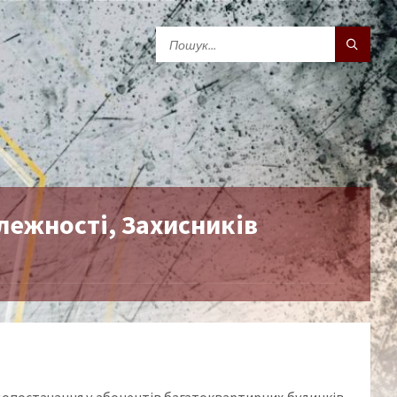
ежності, Захисників
водопостачання у абонентів багатоквартирних будинків