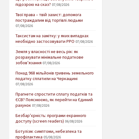
підозрою на сказ?
07/08/2026
Твої права – твій захист: допомога
постраждалим від торгівлі людьми
07/08/2026
Таксистам на замітку: у яких випадках
необхідно застосовувати РРО
07/08/2026
Земля у власності не весь рік: як
розрахувати мінімальне податкове
зобов’язання
07/08/2026
Понад 968 мільйонів гривень земельного
податку сплатили на Черкащині
07/08/2026
Прагнете спростити сплату податків та
ЄСВ? Пояснюємо, як перейти на Єдиний
рахунок
07/08/2026
Безбар’єрність: програми екранного
доступу (screen readers)
06/08/2026
Ботулізм: симптоми, небезпека та
профілактика
05/08/2026