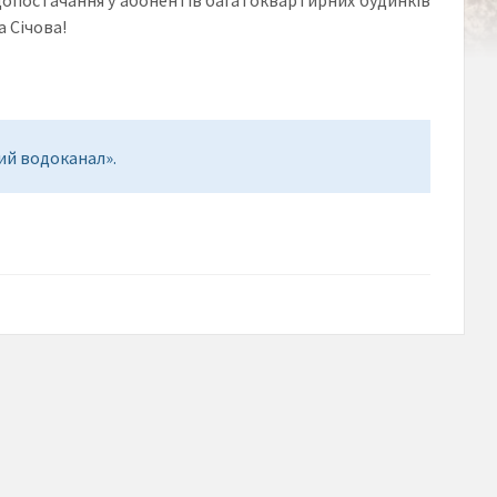
 Січова!
ий водоканал».