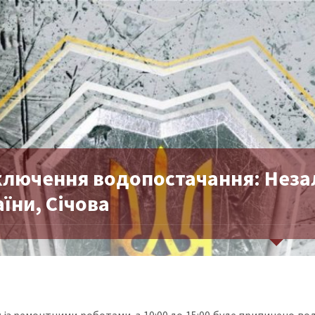
ключення водопостачання: Незал
їни, Січова
ку із ремонтними роботами, з 10:00 до 15:00 буде припинено 