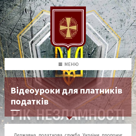
МЕНЮ
Відеоуроки для платників
податків
Державна податкова служба України пропонує