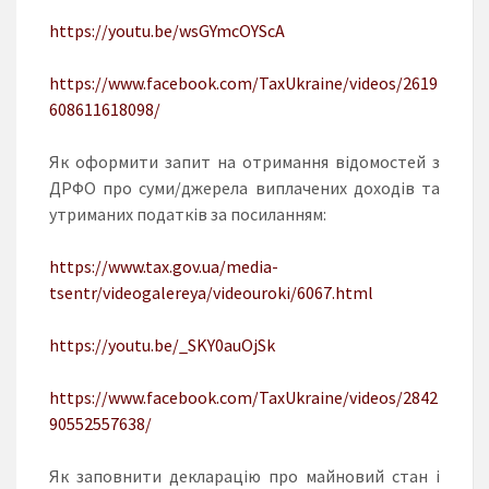
https://youtu.be/wsGYmcOYScA
https://www.facebook.com/TaxUkraine/videos/2619
608611618098/
Як оформити запит на отримання відомостей з
ДРФО про суми/джерела виплачених доходів та
утриманих податків за посиланням:
https://www.tax.gov.ua/media-
tsentr/videogalereya/videouroki/6067.html
https://youtu.be/_SKY0auOjSk
https://www.facebook.com/TaxUkraine/videos/2842
90552557638/
Як заповнити декларацію про майновий стан і