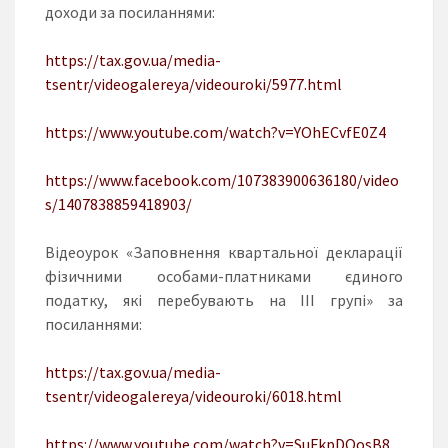
доходи за посиланнями:
https://tax.gov.ua/media-
tsentr/videogalereya/videouroki/5977.html
https://www.youtube.com/watch?v=YOhECvfE0Z4
https://www.facebook.com/107383900636180/video
s/1407838859418903/
Відеоурок «Заповнення квартальної декларації
фізичними особами-платниками єдиного
податку, які перебувають на ІІІ групі» за
посиланнями:
https://tax.gov.ua/media-
tsentr/videogalereya/videouroki/6018.html
https://www.youtube.com/watch?v=SuFkpDOosB8