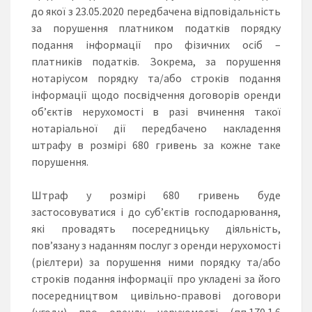
до якої з 23.05.2020 передбачена відповідальність
за порушення платником податків порядку
подання інформації про фізичних осіб –
платників податків. Зокрема, за порушення
нотаріусом порядку та/або строків подання
інформації щодо посвідчення договорів оренди
об’єктів нерухомості в разі вчинення такої
нотаріальної дії передбачено накладення
штрафу в розмірі 680 гривень за кожне таке
порушення.
Штраф у розмірі 680 гривень буде
застосовуватися і до суб’єктів господарювання,
які провадять посередницьку діяльність,
пов’язану з наданням послуг з оренди нерухомості
(рієлтери) за порушення ними порядку та/або
строків подання інформації про укладені за його
посередництвом цивільно-правові договори
(угоди) про оренду нерухомості (пп.170.1.6