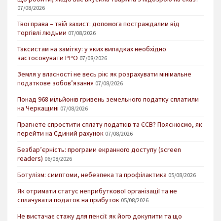
07/08/2026
Твої права – твій захист: допомога постраждалим від
торгівлі людьми
07/08/2026
Таксистам на замітку: у яких випадках необхідно
застосовувати РРО
07/08/2026
Земля у власності не весь рік: як розрахувати мінімальне
податкове зобов’язання
07/08/2026
Понад 968 мільйонів гривень земельного податку сплатили
на Черкащині
07/08/2026
Прагнете спростити сплату податків та ЄСВ? Пояснюємо, як
перейти на Єдиний рахунок
07/08/2026
Безбар’єрність: програми екранного доступу (screen
readers)
06/08/2026
Ботулізм: симптоми, небезпека та профілактика
05/08/2026
Як отримати статус неприбуткової організації та не
сплачувати податок на прибуток
05/08/2026
Не вистачає стажу для пенсії: як його докупити та що