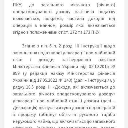
ПКУ) до загального місячного (річного)
оподатковуваного доходу платника податку
включається, зокрема, частина доходів від
операцій з майном, розмір якої визначається
згідно з положеннями ст.ст. 172 та 173 ПКУ.
Згідно з п.п. 6 п. 2 розд. ІІІ Інструкції щодо
заповнення податкової декларації про майновий
стан і доходи, затвердженої наказом
Міністерства фінансів України від 02.10.2015 №
859 (у редакції наказу Міністерства фінансів
України від 17.05.2022 № 143) (далі – Інструкція), у
рядку 10.5 розд. II «Доходи, які включаються до
загального річного оподатковуваного доходу»
декларації про майновий стан і доходи (далі –
Декларація) вказується сума доходів від операцій
з продажу (обміну) об’єктів рухомого та/або
нерухомого майна, що включається до загального
місячного (річного) оподатковуваного доходу