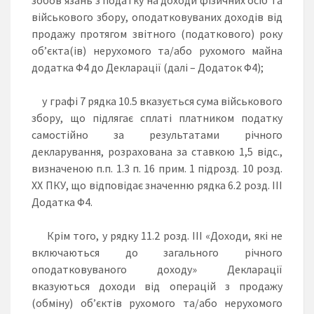
військового збору, оподатковуваних доходів від
продажу протягом звітного (податкового) року
об’єкта(ів) нерухомого та/або рухомого майна
додатка Ф4 до Декларації (далі – Додаток Ф4);
у графі 7 рядка 10.5 вказується сума військового
збору, що підлягає сплаті платником податку
самостійно за результатами річного
декларування, розрахована за ставкою 1,5 відс.,
визначеною п.п. 1.3 п. 16 прим. 1 підрозд. 10 розд.
XX ПКУ, що відповідає значенню рядка 6.2 розд. III
Додатка Ф4.
Крім того, у рядку 11.2 розд. III «Доходи, які не
включаються до загального річного
оподатковуваного доходу» Декларації
вказуються доходи від операцій з продажу
(обміну) об’єктів рухомого та/або нерухомого