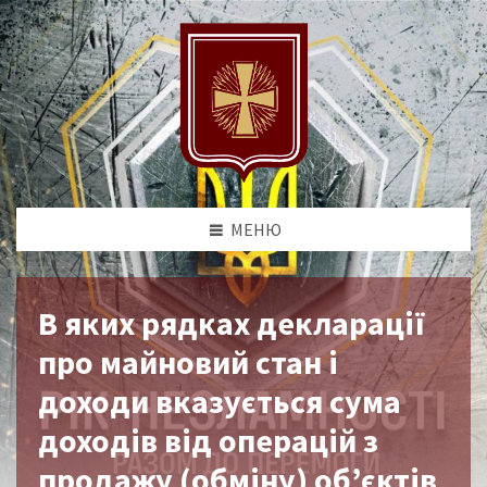
МЕНЮ
В яких рядках декларації
про майновий стан і
доходи вказується сума
доходів від операцій з
продажу (обміну) об’єктів