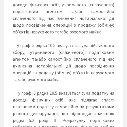
доходи фізичних осіб, утриманого (сплаченого)
податковим агентом та/або самостійно
сплаченого під час вчинення нотаріальної дії
щодо посвідчення операцій з продажу (обміну)
об’єктів нерухомого та/або рухомого майна;
у графі 5 рядка 10.5 вказується сума військового
збору, утриманого (сплаченого) податковим
агентом та/або самостійно сплаченого під час
вчинення нотаріальної дії щодо посвідчення
операцій з продажу (обміну) об’єктів нерухомого
та/або рухомого майна;
у графі 6 рядка 10.5 вказується сума податку на
доходи фізичних осіб, яка підлягає сплаті
платником податку самостійно за результатами
річного декларування, що відповідає значенню
рядка 5.2 розд. III Розрахунку податкових
зобов’язань з податку на доходи фізичних осіб та