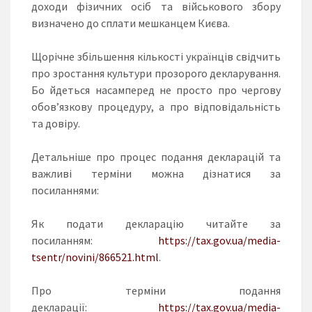
доходи фізичних осіб та військового збору
визначено до сплати мешканцем Києва.
Щорічне збільшення кількості українців свідчить
про зростання культури прозорого декларування.
Бо йдеться насамперед не просто про чергову
обовʼязкову процедуру, а про відповідальність
та довіру.
Детальніше про процес подання декларацій та
важливі терміни можна дізнатися за
посиланнями:
Як подати декларацію читайте за
посиланням:
https://tax.gov.ua/media-
tsentr/novini/866521.html
.
Про терміни подання
декларації:
https://tax.gov.ua/media-