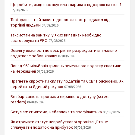
Що робити, якщо вас вкусила тварина з підозрою на сказ?
07/08/2026
Твої права – твій захист: допомога постраждалим від
торгівлі людьми
07/08/2026
Таксистам на замітку: у яких випадках необхідно
застосовувати РРО
07/08/2026
Земля у власності не весь рік: як розрахувати мінімальне
податкове зобов’язання
07/08/2026
Понад 968 мільйонів гривень земельного податку сплатили
на Черкащині
07/08/2026
Прагнете спростити сплату податків та ЄСВ? Пояснюємо, як
перейти на Єдиний рахунок
07/08/2026
Безбар’єрність: програми екранного доступу (screen
readers)
06/08/2026
Ботулізм: симптоми, небезпека та профілактика
05/08/2026
Як отримати статус неприбуткової організації та не
сплачувати податок на прибуток
05/08/2026