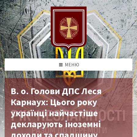
МЕНЮ
В. о. Голови ДПС Леся
Карнаух: Цього року
українці найчастіше
декларують іноземні
доходи та спадщину