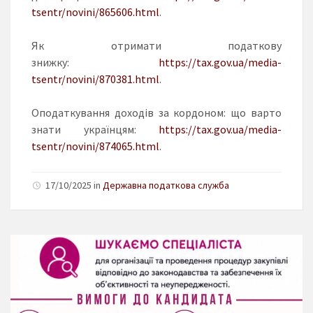
tsentr/novini/865606.html
.
Як отримати податкову
знижку:
https://tax.gov.ua/media-
tsentr/novini/870381.html
.
Оподаткування доходів за кордоном: що варто
знати українцям:
https://tax.gov.ua/media-
tsentr/novini/874065.html
.
17/10/2025 in
Державна податкова служба