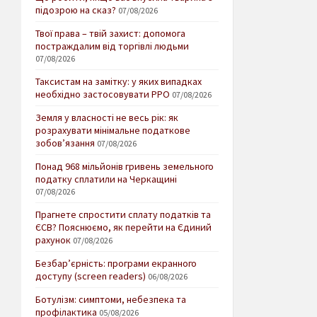
підозрою на сказ?
07/08/2026
Твої права – твій захист: допомога
постраждалим від торгівлі людьми
07/08/2026
Таксистам на замітку: у яких випадках
необхідно застосовувати РРО
07/08/2026
Земля у власності не весь рік: як
розрахувати мінімальне податкове
зобов’язання
07/08/2026
Понад 968 мільйонів гривень земельного
податку сплатили на Черкащині
07/08/2026
Прагнете спростити сплату податків та
ЄСВ? Пояснюємо, як перейти на Єдиний
рахунок
07/08/2026
Безбар’єрність: програми екранного
доступу (screen readers)
06/08/2026
Ботулізм: симптоми, небезпека та
профілактика
05/08/2026