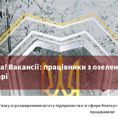
а! Вакансії: працівники з озеле
рі
в’язку із розширенням штату підприємство зі сфери благоу
працівників!