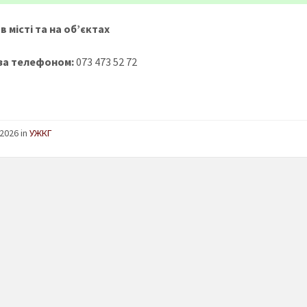
в місті та на об’єктах
за телефоном:
073 473 52 72
2026 in
УЖКГ