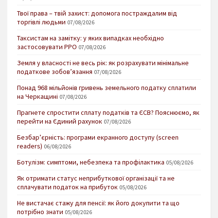
Твої права – твій захист: допомога постраждалим від
торгівлі людьми
07/08/2026
Таксистам на замітку: у яких випадках необхідно
застосовувати РРО
07/08/2026
Земля у власності не весь рік: як розрахувати мінімальне
податкове зобов’язання
07/08/2026
Понад 968 мільйонів гривень земельного податку сплатили
на Черкащині
07/08/2026
Прагнете спростити сплату податків та ЄСВ? Пояснюємо, як
перейти на Єдиний рахунок
07/08/2026
Безбар’єрність: програми екранного доступу (screen
readers)
06/08/2026
Ботулізм: симптоми, небезпека та профілактика
05/08/2026
Як отримати статус неприбуткової організації та не
сплачувати податок на прибуток
05/08/2026
Не вистачає стажу для пенсії: як його докупити та що
потрібно знати
05/08/2026