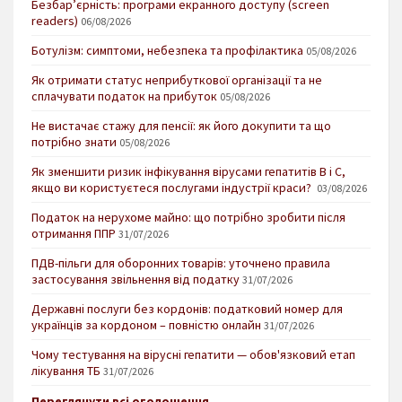
Безбар’єрність: програми екранного доступу (screen
readers)
06/08/2026
Ботулізм: симптоми, небезпека та профілактика
05/08/2026
Як отримати статус неприбуткової організації та не
сплачувати податок на прибуток
05/08/2026
Не вистачає стажу для пенсії: як його докупити та що
потрібно знати
05/08/2026
Як зменшити ризик інфікування вірусами гепатитів В і С,
якщо ви користуєтеся послугами індустрії краси?
03/08/2026
Податок на нерухоме майно: що потрібно зробити після
отримання ППР
31/07/2026
ПДВ-пільги для оборонних товарів: уточнено правила
застосування звільнення від податку
31/07/2026
Державні послуги без кордонів: податковий номер для
українців за кордоном – повністю онлайн
31/07/2026
Чому тестування на вірусні гепатити — обов'язковий етап
лікування ТБ
31/07/2026
Переглянути всі оголошення