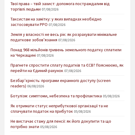
Твої права – твій захист: допомога постраждалим від
торгівлі людьми
07/08/2026
Таксистам на замітку: у яких випадках необхідно
застосовувати РРО
07/08/2026
Земля у власності не весь рік: як розрахувати мінімальне
податкове зобов’язання
07/08/2026
Понад 968 мільйонів гривень земельного податку сплатили
на Черкащині
07/08/2026
Прагнете спростити сплату податків та ЄСВ? Пояснюємо, як
перейти на Єдиний рахунок
07/08/2026
Безбар’єрність: програми екранного доступу (screen
readers)
06/08/2026
Ботулізм: симптоми, небезпека та профілактика
05/08/2026
Як отримати статус неприбуткової організації та не
сплачувати податок на прибуток
05/08/2026
Не вистачає стажу для пенсії: як його докупити та що
потрібно знати
05/08/2026