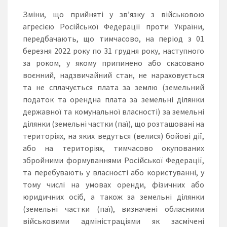
Зміни, що прийняті у зв’язку з військовою
агресією Російської Федерації проти України,
передбачають, що тимчасово, на період з 01
березня 2022 року по 31 грудня року, наступного
за роком, у якому припинено або скасовано
воєнний, надзвичайний стан, не нараховується
та не сплачується плата за землю (земельний
податок та орендна плата за земельні ділянки
державної та комунальної власності) за земельні
ділянки (земельні частки (паї), що розташовані на
територіях, на яких ведуться (велися) бойові дії,
або на територіях, тимчасово окупованих
збройними формуваннями Російської Федерації,
та перебувають у власності або користуванні, у
тому числі на умовах оренди, фізичних або
юридичних осіб, а також за земельні ділянки
(земельні частки (паї), визначені обласними
військовими адміністраціями як засмічені