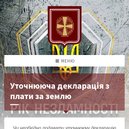
МЕНЮ
Уточнююча декларація з
плати за землю
Чи необхідно подавати уточнюючу декларацію