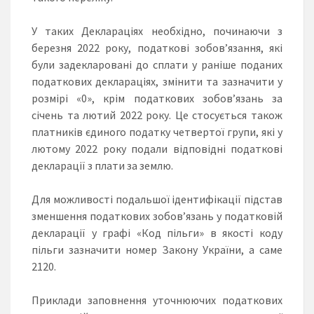
У таких Деклараціях необхідно, починаючи з
березня 2022 року, податкові зобов’язання, які
були задекларовані до сплати у раніше поданих
податкових деклараціях, змінити та зазначити у
розмірі «0», крім податкових зобов’язань за
січень та лютий 2022 року. Це стосується також
платників єдиного податку четвертої групи, які у
лютому 2022 року подали відповідні податкові
декларації з плати за землю.
Для можливості подальшої ідентифікації підстав
зменшення податкових зобов’язань у податковій
декларації у графі «Код пільги» в якості коду
пільги зазначити номер Закону України, а саме
2120.
Приклади заповнення уточнюючих податкових