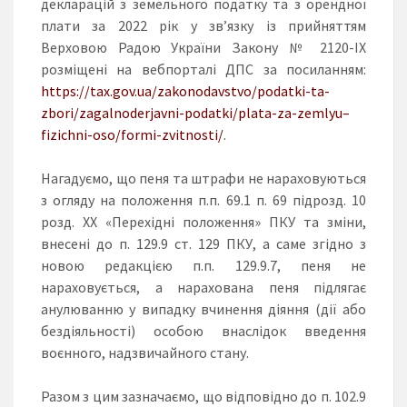
декларацій з земельного податку та з орендної
плати за 2022 рік у зв’язку із прийняттям
Верховою Радою України Закону № 2120-ІХ
розміщені на вебпорталі ДПС за посиланням:
https://tax.gov.ua/zakonodavstvo/podatki-ta-
zbori/zagalnoderjavni-podatki/plata-za-zemlyu–
fizichni-oso/formi-zvitnosti/
.
Нагадуємо, що пеня та штрафи не нараховуються
з огляду на положення п.п. 69.1 п. 69 підрозд. 10
розд. ХХ «Перехідні положення» ПКУ та зміни,
внесені до п. 129.9 ст. 129 ПКУ, а саме згідно з
новою редакцією п.п. 129.9.7, пеня не
нараховується, а нарахована пеня підлягає
анулюванню у випадку вчинення діяння (дії або
бездіяльності) особою внаслідок введення
воєнного, надзвичайного стану.
Разом з цим зазначаємо, що відповідно до п. 102.9