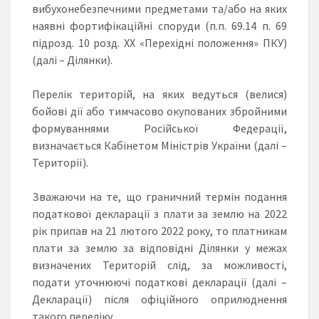
вибухонебезпечними предметами та/або на яких
наявні фортифікаційні споруди (п.п. 69.14 п. 69
підрозд. 10 розд. ХХ «Перехідні положення» ПКУ)
(далі – Ділянки).
Перелік територій, на яких ведуться (велися)
бойові дії або тимчасово окупованих збройними
формуваннями Російської Федерації,
визначається Кабінетом Міністрів України (далі –
Території).
Зважаючи на те, що граничний термін подання
податкової декларації з плати за землю на 2022
рік припав на 21 лютого 2022 року, то платникам
плати за землю за відповідні Ділянки у межах
визначених Територій слід, за можливості,
подати уточнюючі податкові декларації (далі –
Декларації) після офіційного оприлюднення
такого переліку.