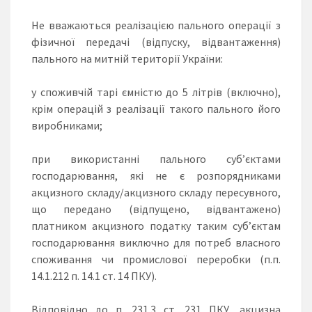
Не вважаються реалізацією пального операції з
фізичної передачі (відпуску, відвантаження)
пального на митній території України:
у споживчій тарі ємністю до 5 літрів (включно),
крім операцій з реалізації такого пального його
виробниками;
при використанні пального суб’єктами
господарювання, які не є розпорядниками
акцизного складу/акцизного складу пересувного,
що передано (відпущено, відвантажено)
платником акцизного податку таким суб’єктам
господарювання виключно для потреб власного
споживання чи промислової переробки (п.п.
14.1.212 п. 14.1 ст. 14 ПКУ).
Відповідно до п. 231.3 ст. 231 ПКУ, акцизна