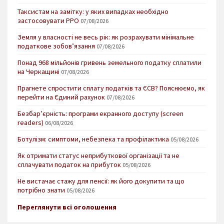
Таксистам на замітку: у яких випадках необхідно
застосовувати РРО
07/08/2026
Земля у власності не весь рік: як розрахувати мінімальне
податкове зобов’язання
07/08/2026
Понад 968 мільйонів гривень земельного податку сплатили
на Черкащині
07/08/2026
Прагнете спростити сплату податків та ЄСВ? Пояснюємо, як
перейти на Єдиний рахунок
07/08/2026
Безбар’єрність: програми екранного доступу (screen
readers)
06/08/2026
Ботулізм: симптоми, небезпека та профілактика
05/08/2026
Як отримати статус неприбуткової організації та не
сплачувати податок на прибуток
05/08/2026
Не вистачає стажу для пенсії: як його докупити та що
потрібно знати
05/08/2026
Переглянути всі оголошення