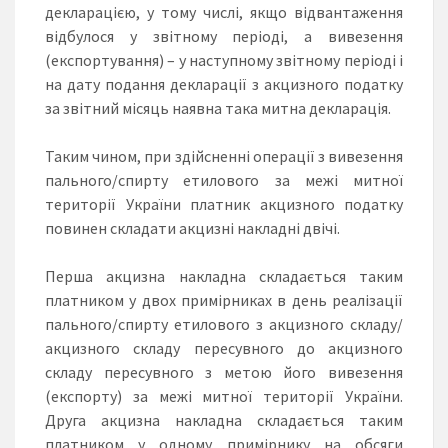
декларацією, у тому числі, якщо відвантаження
відбулося у звітному періоді, а вивезення
(експортування) – у наступному звітному періоді і
на дату подання декларації з акцизного податку
за звітний місяць наявна така митна декларація.
Таким чином, при здійсненні операції з вивезення
пального/спирту етилового за межі митної
території України платник акцизного податку
повинен складати акцизні накладні двічі.
Перша акцизна накладна складається таким
платником у двох примірниках в день реалізації
пального/спирту етилового з акцизного складу/
акцизного складу пересувного до акцизного
складу пересувного з метою його вивезення
(експорту) за межі митної території України.
Друга акцизна накладна складається таким
платником у одному примірнику на обсяги