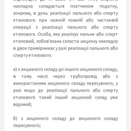
накладна складається платником податку,
зокрема, в день реалізації пального або спирту
етилового при кожній повній або частковій
операції з реалізації пального або спирту
етилового. Особа, яка реалізує пальне або спирт
етиловий, зобов’язана скласти акцизну накладну
в двох примірниках у разі реалізації пального або
спирту етилового:
а) з акцизного складу до іншого акцизного складу,
в тому числі через трубопровід або з
використанням акцизного складу пересувного, у
разі якщо до реалізації пального або спирту
етилового такий інший акцизний склад уже
відомий;
б) з акцизного складу до акцизного складу
пересувного;