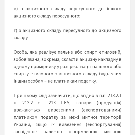
в) з акцизного складу пересувного до іншого
акцизного складу пересувного;
г) з акцизного складу пересувного до акцизного
складу.
Особа, яка реалізує пальне або спирт етиловий,
зобов’язана, зокрема, скласти акцизну накладну в
одному примірнику у разі реалізації пального або
спирту етилового з акцизного складу будь-яким
іншим особам – не платникам податку.
При цьому слід зазначити, що згідно з п.п. 213.2.1
п. 213.2 ст. 213 ПКУ, товари (продукція)
вважаються вивезеними (експортованими)
платником податку за межі митної території
України, якщо їх вивезення (експортування)
засвідчене належно оформленою митною