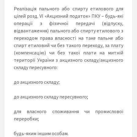
Реалізація пального або спирту етилового для
цілей розд. VI «Акцизний податок» ПКУ – будь-які
операції з фізичної передачі (відпуску,
відвантаження) пального або спирту етилового з
переходом права власності на таке пальне або
спирт етиловий чи без такого переходу, за плату
(компенсацію) чи без такої плати на митній
території України з акцизного складу/акцизного
складу пересувного:
до акцизного складу;
до акцизного складу пересувного;
для власного споживання чи промислової
переробки;
будь-яким іншим особам.