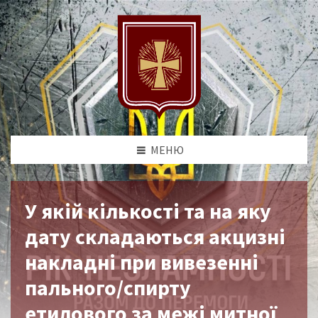
МЕНЮ
У якій кількості та на яку
дату складаються акцизні
накладні при вивезенні
пального/спирту
етилового за межі митної