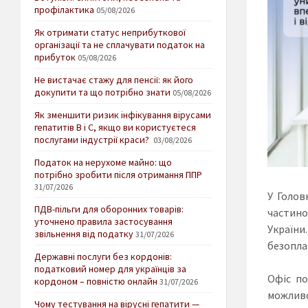
профілактика
05/08/2026
Як отримати статус неприбуткової
організації та не сплачувати податок на
прибуток
05/08/2026
Не вистачає стажу для пенсії: як його
докупити та що потрібно знати
05/08/2026
Як зменшити ризик інфікування вірусами
гепатитів В і С, якщо ви користуєтеся
послугами індустрії краси?
03/08/2026
Податок на нерухоме майно: що
потрібно зробити після отримання ППР
31/07/2026
У Голов
ПДВ-пільги для оборонних товарів:
частино
уточнено правила застосування
України
звільнення від податку
31/07/2026
безопла
Державні послуги без кордонів:
податковий номер для українців за
Офіс по
кордоном – повністю онлайн
31/07/2026
можливо
Чому тестування на вірусні гепатити —