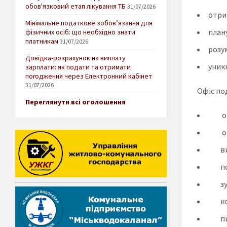
обов'язковий етап лікування ТБ
31/07/2026
отри
Мінімальне податкове зобов’язання для
план
фізичних осіб: що необхідно знати
платникам
31/07/2026
розу
Довідка-розрахунок на виплату
уник
зарплати: як подати та отримати
погодження через Електронний кабінет
31/07/2026
Офіс по
Переглянути всі оголошення
о
о
в
п
з
конт
п