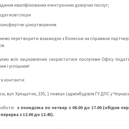
адання кваліфікованих електронних довірчих послуг
;
аткові спори
сфертне ціноутворення
.
немо перетворити взаємодію з бізнесом на справжнє партнер
ів.
ємо всіх зацікавлених скористатися послугами Офісу податк
им і успішним!
та контакти:
си, вул. Хрещатик, 235, 1 поверх (адмінбудівля ГУ ДПС у Черкась
роботи:
з понеділка по четвер з 08.00 до 17.00 (обідня пере
перерва з 12.00 до 12.45).