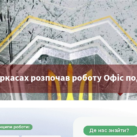
еркасах розпочав роботу Офіс п