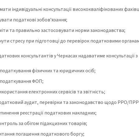
мати індивідуальні консультації висококваліфікованих фахівц
увати податкові зобов’язання;
міти та правильно застосовувати норми законодавства;
нути стресу при підготовці до перевірок податковими органа
даткових консультантів у Черкасах надаватиме консультації з
податкування фізичних та юридичних осіб;
податкування ФОП;
икористання електронних сервісів та звітність;
одатковий аудит, перевірки та законодавство щодо РРО/ПРР
упинення реєстрації податкових накладних;
роль за обігом підакцизних товарів;
итання погашення податкового боргу;