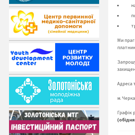
н
под
тран
Ми праг
платник
Запрошу
захищен
Адреса 
м. Черка
Графік 
(обідня 