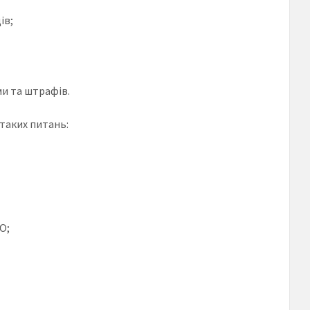
ів;
ми та штрафів.
 таких питань:
О;