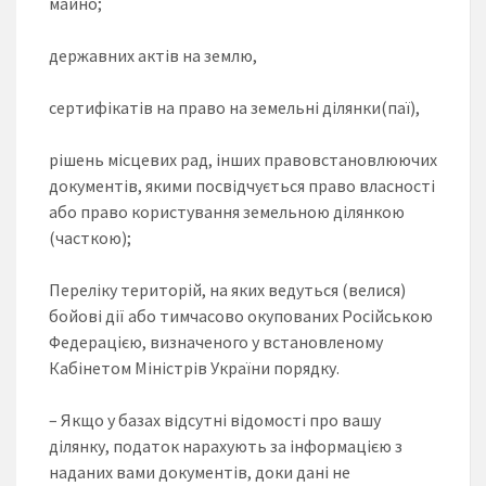
майно;
державних актів на землю,
сертифікатів на право на земельні ділянки(паї),
рішень місцевих рад, інших правовстановлюючих
документів, якими посвідчується право власності
або право користування земельною ділянкою
(часткою);
Переліку територій, на яких ведуться (велися)
бойові дії або тимчасово окупованих Російською
Федерацією, визначеного у встановленому
Кабінетом Міністрів України порядку.
– Якщо у базах відсутні відомості про вашу
ділянку, податок нарахують за інформацією з
наданих вами документів, доки дані не