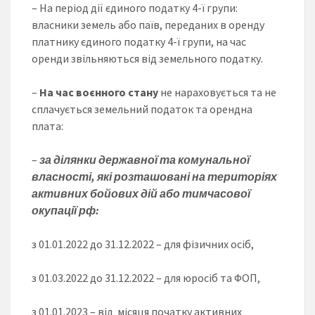
– На період дії єдиного податку 4-ї групи:
власники земель або паїв, переданих в оренду
платнику єдиного податку 4-ї групи, на час
оренди звільняються від земельного податку.
–
На час воєнного стану
не нараховується та не
сплачується земельний податок та орендна
плата:
–
за ділянки державної та комунальної
власності, які розташовані на територіях
активних бойових дій або тимчасової
окупації рф:
з 01.01.2022 до 31.12.2022 – для фізичних осіб,
з 01.03.2022 до 31.12.2022 – для юросіб та ФОП,
з 01.01.2023 – від місяця початку активних