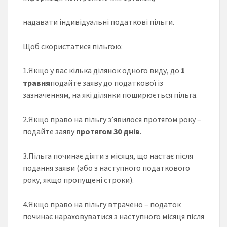
надавати індивідуальні податкові пільги.
Щоб скористатися пільгою:
1.Якщо у вас кілька ділянок одного виду, до
1
травня
подайте заяву до податкової із
зазначенням, на які ділянки поширюється пільга.
2.Якщо право на пільгу з’явилося протягом року –
подайте заяву
протягом 30 днів
.
3.Пільга починає діяти з місяця, що настає після
подання заяви (або з наступного податкового
року, якщо пропущені строки).
4.Якщо право на пільгу втрачено – податок
починає нараховуватися з наступного місяця після