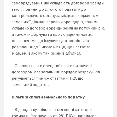
самоврядування, які укладають договори оренди
землі, повинні до 1 лютого подавати до
контролюючого органу за місцезнаходженням
земельної ділянки переліки орендарів, з якими
укладено договори оренди землі на поточний рік,
а також інформувати про укладення нових,
внесення змін до існуючих договорів та їх
розірвання до 1 числа місяця, що настає за
місяцем, в якому такі зміни відбулися.
– Строки сплати орендної плати визначені
договором, але загальний порядок розрахунків
регулюється тими ж статтями ПКУ, що і
земельний податок.
Пільги зі сплати земельного податку
– Від податку звільняються певні категорії
громадян (зазначені у ст. 281 ПКУ), наприклад: