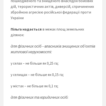
пошкодженого та знищеного внаслідок бойових
дій, терористичних актів, диверсій, спричинених
збройною агресією російської федерації проти
України
Пільга надається
в межах площ земельних
ділянок:
для фізичних осіб – власників знищених об’єктів
житлової нерухомості:
у селах – не більше як 0,25 га;
у селищах – не більше як 0,15 га;
у містах – не більше як 0,1 га;
для фізичних та юридичних осіб: