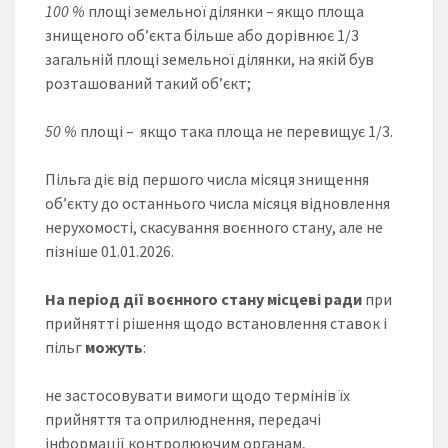
100 %
площі земельної ділянки – якщо площа
знищеного об’єкта більше або дорівнює 1/3
загальній площі земельної ділянки, на якій був
розташований такий об’єкт;
50 %
площі – якщо така площа не перевищує 1/3.
Пільга діє від першого числа місяця знищення
об’єкту до останнього числа місяця відновлення
нерухомості, скасування воєнного стану, але не
пізніше 01.01.2026.
На період дії воєнного стану місцеві ради
при
прийнятті рішення щодо встановлення ставок і
пільг
можуть
:
не застосовувати вимоги щодо термінів їх
прийняття та оприлюднення, передачі
інформації контролюючим органам,