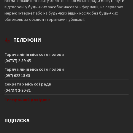
Всі матеріали веб-сайту Золотоніської міської ради можуть бути
відтворені у будь-яких засобах масової інформації, на серверах
мережі Інтернет або на будь-яких інших носіях без будь-яких
обмежень за обсягом і термінами публікації.
ТЕЛЕФОНИ
Гаряча лінія міського голови
(04737) 2-39-45
Гаряча лінія міського голови
(097) 622 18 65
Секретар міської ради
(04737) 2-30-31
Телефонний довідник
ПІДПИСКА