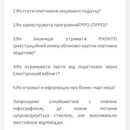
1.Як стати платником акцизного податку?
2.Як зареєструвати програмний РРО (ПРРО)?
3.Як іноземцю отримати РНОКПП
(реєстраційний номер облікової картки платника
податків)?
4.Як отримувати листи від податкової через
Електронний кабінет?
5.Як отримати інформацію про бізнес-партнера?
Запрошуємо ознайомитися з повною
інфографікою, де кожне питання
супроводжується стислою, але максимально
змістовною відповіддю.