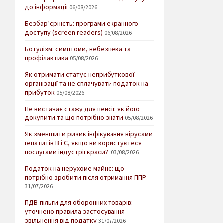
до інформації
06/08/2026
Безбар’єрність: програми екранного
доступу (screen readers)
06/08/2026
Ботулізм: симптоми, небезпека та
профілактика
05/08/2026
Як отримати статус неприбуткової
організації та не сплачувати податок на
прибуток
05/08/2026
Не вистачає стажу для пенсії: як його
докупити та що потрібно знати
05/08/2026
Як зменшити ризик інфікування вірусами
гепатитів В і С, якщо ви користуєтеся
послугами індустрії краси?
03/08/2026
Податок на нерухоме майно: що
потрібно зробити після отримання ППР
31/07/2026
ПДВ-пільги для оборонних товарів:
уточнено правила застосування
звільнення від податку
31/07/2026