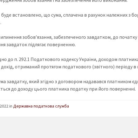
 буде встановлено, що сума, сплачена в рахунок належних з б
.
припинення зобов’язання, забезпеченого завдатком, до початк
ня завдаток підлягає поверненню.
но до п. 292.1 Податкового кодексу України, доходом платника
 дохід, отриманий протягом податкового (звітного) періоду в 
ума завдатку, який згідно з договором надавався платником єд
ться до доходу цього платника податку при його поверненні.
2022 in
Державна податкова служба