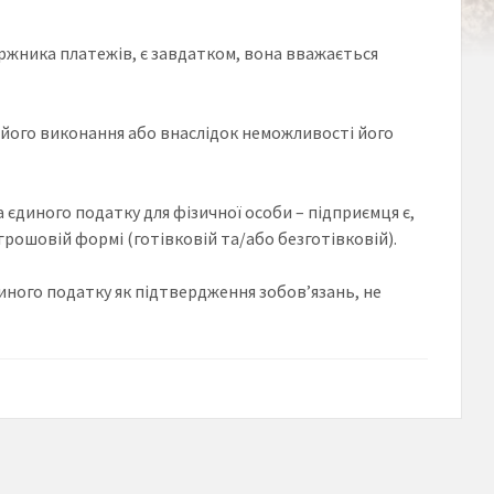
оржника платежів, є завдатком, вона вважається
у його виконання або внаслідок неможливості його
 єдиного податку для фізичної особи – підприємця є,
грошовій формі (готівковій та/або безготівковій).
иного податку як підтвердження зобов’язань, не