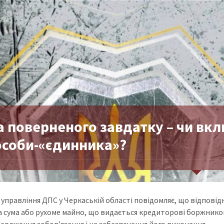
а поверненого завдатку – чи вк
особи-«єдинника»?
управління ДПС у Черкаській області повідомляє, що відповідн
 сума або рухоме майно, що видається кредиторові боржником
вердження зобов’язання і на забезпечення його виконання.