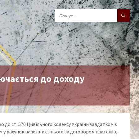
лючається до доходу
о до ст. 570 Цивільного кодексу України завдатком є
 у рахунок належних з нього за договором платежів,