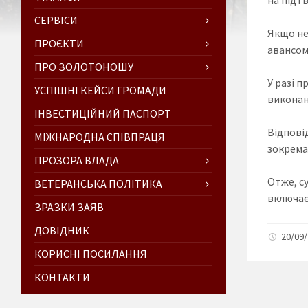
СЕРВІСИ
Якщо не
ПРОЄКТИ
авансом
ПРО ЗОЛОТОНОШУ
У разі 
УСПІШНІ КЕЙСИ ГРОМАДИ
виконан
ІНВЕСТИЦІЙНИЙ ПАСПОРТ
Відповід
МІЖНАРОДНА СПІВПРАЦЯ
зокрема
ПРОЗОРА ВЛАДА
Отже, с
ВЕТЕРАНСЬКА ПОЛІТИКА
включає
ЗРАЗКИ ЗАЯВ
ДОВІДНИК
20/09/
КОРИСНІ ПОСИЛАННЯ
КОНТАКТИ