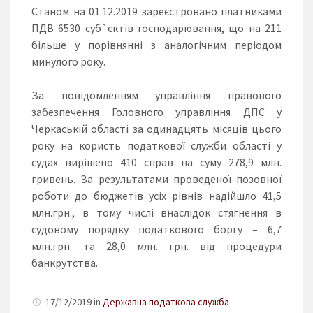
Станом на 01.12.2019 зареєстровано платниками
ПДВ 6530 суб`єктів господарювання, що на 211
більше у порівнянні з аналогічним періодом
минулого року.
За повідомленням управління правового
забезпечення Головного управління ДПС у
Черкаській області за одинадцять місяців цього
року на користь податкової служби області у
судах вирішено 410 справ на суму 278,9 млн.
гривень. За результатами проведеної позовної
роботи до бюджетів усіх рівнів надійшло 41,5
млн.грн., в тому числі внаслідок стягнення в
судовому порядку податкового боргу – 6,7
млн.грн. та 28,0 млн. грн. від процедури
банкрутства.
17/12/2019 in
Державна податкова служба