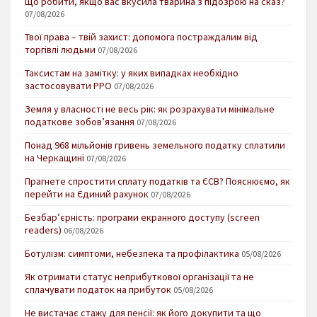
Що робити, якщо вас вкусила тварина з підозрою на сказ?
07/08/2026
Твої права – твій захист: допомога постраждалим від
торгівлі людьми
07/08/2026
Таксистам на замітку: у яких випадках необхідно
застосовувати РРО
07/08/2026
Земля у власності не весь рік: як розрахувати мінімальне
податкове зобов’язання
07/08/2026
Понад 968 мільйонів гривень земельного податку сплатили
на Черкащині
07/08/2026
Прагнете спростити сплату податків та ЄСВ? Пояснюємо, як
перейти на Єдиний рахунок
07/08/2026
Безбар’єрність: програми екранного доступу (screen
readers)
06/08/2026
Ботулізм: симптоми, небезпека та профілактика
05/08/2026
Як отримати статус неприбуткової організації та не
сплачувати податок на прибуток
05/08/2026
Не вистачає стажу для пенсії: як його докупити та що