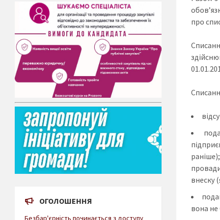
обов’яз
про спи
Списан
здійснюв
01.01.2
Списанн
відсу
пода
підприє
раніше)
провадил
внеску (
подан
ОГОЛОШЕННЯ
вона не
Безбар'єрність починається з доступу