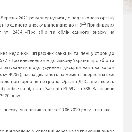
 березня 2021 року звернутися до податкового органу
15
ні з єдиного внеску відповідно до п.
9
Прикінцевих
ку № 2464 «Про збір та облік єдиного внеску на
ання недоїмки, штрафних санкцій та пені у строк до
№592 «Про внесення змін до Закону України про збір та
страхування» щодо усунення дискримінації за колом
оку №786), але їх діяльність на момент звернення вже
з заявою повторно не потрібно. Органи ДПС здійснюють
і раніше на підставі Законів № 592 та 786. Зазначене
2020 року.
внеску, яка виникла після 03.06.2020 року і пізніше –
 було відмовлено у списанні через недотримання вимог