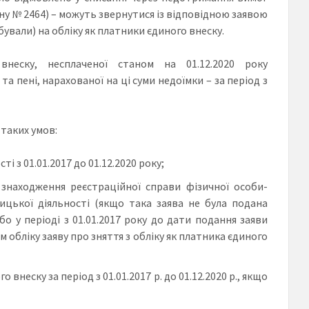
ну № 2464) – можуть звернутися із відповідною заявою
ували) на обліку як платники єдиного внеску.
неску, несплаченої станом на 01.12.2020 року
та пені, нарахованої на ці суми недоїмки – за період з
таких умов:
і з 01.01.2017 до 01.12.2020 року;
 знаходження реєстраційної справи фізичної особи-
цької діяльності (якщо така заява не була подана
бо у періоді з 01.01.2017 року до дати подання заяви
 обліку заяву про зняття з обліку як платника єдиного
 внеску за період з 01.01.2017 р. до 01.12.2020 р., якщо