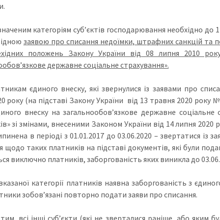
и.
наченим категоріям суб’єктів господарювання необхідно до 1
відною
заявою
про списання недоїмки, штрафних санкцій та пе
ехідних положень Закону України від 08 липня 2010 ро
ообов’язкове державне соціальне страхування».
атникам єдиного внеску, які звернулися із заявами про спис
20 року (на підставі Закону України від 13 травня 2020 року 
диного внеску на загальнообов’язкове державне соціальне 
ів» зі змінами, внесеними Законом України від 14 липня 2020 р
ипинена в періоді з 01.01.2017 до 03.06.2020 – звертатися і
я щодо таких платників на підставі документів, які були подан
ся виключно платників, заборгованість яких виникла до 03.06.
казаної категорії платників наявна заборгованість з єдиного 
атники зобов’язані повторно подати заяви про списання.
 тим, всі інші суб’єкти (які не зверталися раніше, або яким