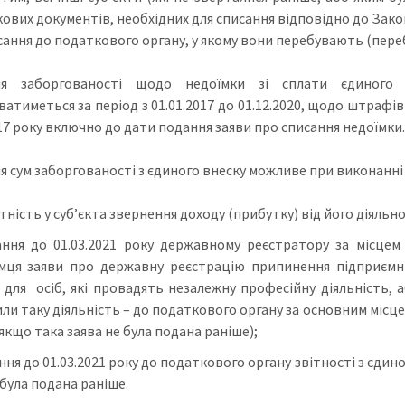
кових документів, необхідних для списання відповідно до Зако
сання до податкового органу, у якому вони перебувають (переб
ня заборгованості щодо недоїмки зі сплати єдиного в
атиметься за період з 01.01.2017 до 01.12.2020, щодо штрафів 
017 року включно до дати подання заяви про списання недоїмки.
я сум заборгованості з єдиного внеску можливе при виконанні 
тність у суб’єкта звернення доходу (прибутку) від його діяльност
ння до 01.03.2021 року державному реєстратору за місцем
мця заяви про державну реєстрацію припинення підприємни
; для осіб, які провадять незалежну професійну діяльність, а
и таку діяльність – до податкового органу за основним місцем
якщо така заява не була подана раніше);
ня до 01.03.2021 року до податкового органу звітності з єдиного
 була подана раніше.