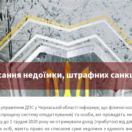
ання недоїмки, штрафних санкці
управління ДПС у Черкаській області інформує, що фізичні особ
спрощену систему оподаткування) та особи, які провадять неза
ку до 1 грудня 2020 року не отримували дохід (прибуток) від д
х осіб, мають право на списання суми недоїмки з єдиного вне