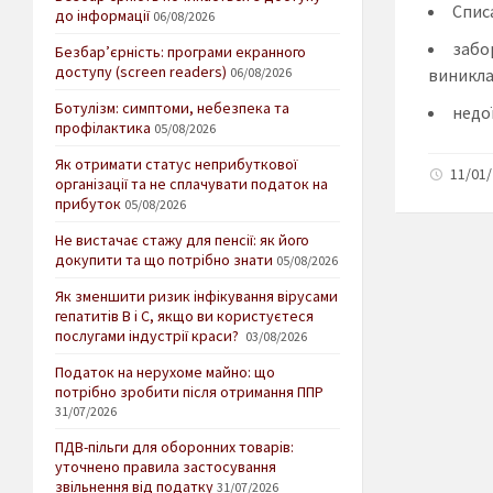
Спис
до інформації
06/08/2026
забо
Безбар’єрність: програми екранного
доступу (screen readers)
виникла 
06/08/2026
Ботулізм: симптоми, небезпека та
недої
профілактика
05/08/2026
Як отримати статус неприбуткової
11/01/
організації та не сплачувати податок на
прибуток
05/08/2026
Не вистачає стажу для пенсії: як його
докупити та що потрібно знати
05/08/2026
Як зменшити ризик інфікування вірусами
гепатитів В і С, якщо ви користуєтеся
послугами індустрії краси?
03/08/2026
Податок на нерухоме майно: що
потрібно зробити після отримання ППР
31/07/2026
ПДВ-пільги для оборонних товарів:
уточнено правила застосування
звільнення від податку
31/07/2026