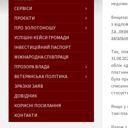
недоїмк
СЕРВІСИ
Вищезаз
ПРОЄКТИ
з відпо
ПРО ЗОЛОТОНОШУ
та пер
УСПІШНІ КЕЙСИ ГРОМАДИ
загальн
ІНВЕСТИЦІЙНИЙ ПАСПОРТ
Так, пл
МІЖНАРОДНА СПІВПРАЦЯ
31.08.20
облік є
ПРОЗОРА ВЛАДА
платник
ВЕТЕРАНСЬКА ПОЛІТИКА
була пр
списанн
ЗРАЗКИ ЗАЯВ
стосуєть
ДОВІДНИК
КОРИСНІ ПОСИЛАННЯ
Якщо у в
такі пл
КОНТАКТИ
Разом з