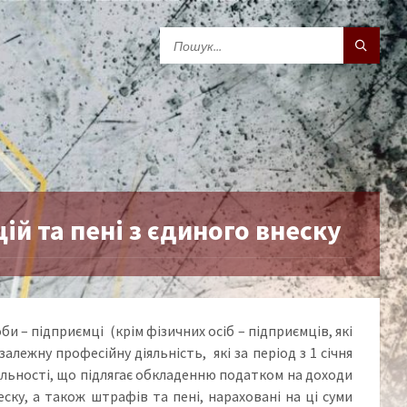
й та пені з єдиного внеску
и – підприємці (крім фізичних осіб – підприємців, які
лежну професійну діяльність, які за період з 1 січня
іяльності, що підлягає обкладенню податком на доходи
ску, а також штрафів та пені, нараховані на ці суми