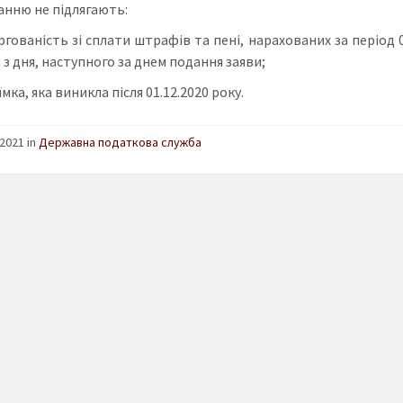
анню не підлягають:
ргованість зі сплати штрафів та пені, нарахованих за період 01
з дня, наступного за днем подання заяви;
мка, яка виникла після 01.12.2020 року.
2021 in
Державна податкова служба