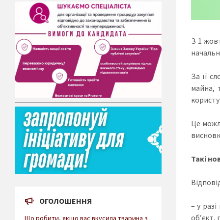
З 1 жов
начальн
За її с
майна, 
користу
Це можл
висновк
Такі но
Відпові
ОГОЛОШЕННЯ
– у раз
об’єкт,
Що робити, якщо вас вкусила тварина з