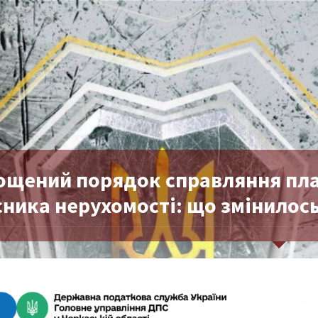
ощений порядок справляння плат
ника нерухомості: що змінилось