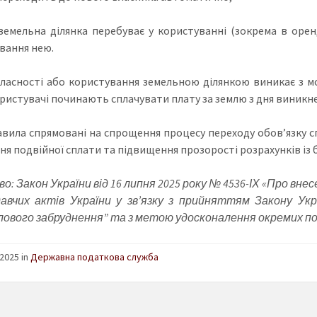
земельна ділянка перебуває у користуванні (зокрема в орен
вання нею.
ласності або користування земельною ділянкою виникає з мо
ристувачі починають сплачувати плату за землю з дня виникне
авила спрямовані на спрощення процесу переходу обов’язку сп
ня подвійної сплати та підвищення прозорості розрахунків із
во: Закон України від 16 липня 2025 року № 4536-ІХ «Про вн
давчих актів України у зв’язку з прийняттям Закону Ук
ового забруднення” та з метою удосконалення окремих п
2025 in
Державна податкова служба