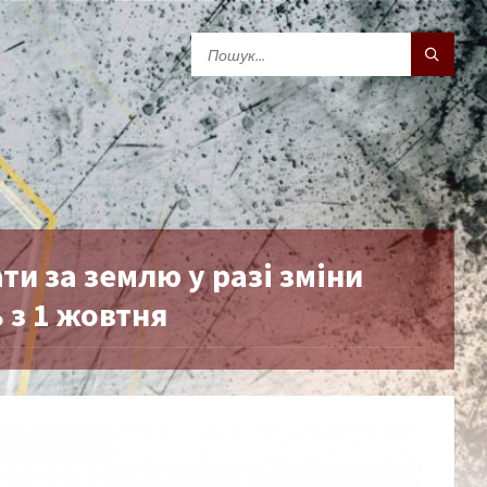
и за землю у разі зміни
 з 1 жовтня