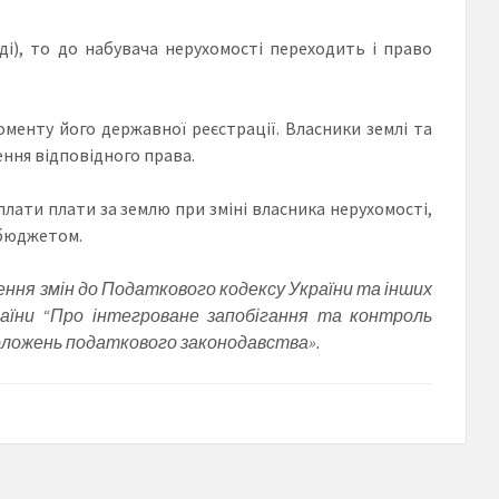
ді), то до набувача нерухомості переходить і право
менту його державної реєстрації. Власники землі та
ння відповідного права.
лати плати за землю при зміні власника нерухомості,
 бюджетом.
есення змін до Податкового кодексу України та інших
раїни “Про інтегроване запобігання та контроль
оложень податкового законодавства».