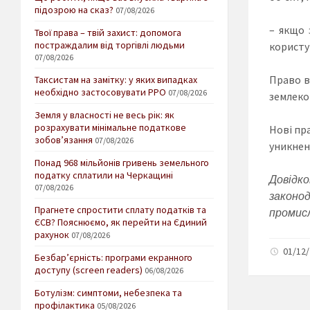
підозрою на сказ?
07/08/2026
– якщо 
Твої права – твій захист: допомога
постраждалим від торгівлі людьми
користу
07/08/2026
Право в
Таксистам на замітку: у яких випадках
необхідно застосовувати РРО
07/08/2026
землеко
Земля у власності не весь рік: як
розрахувати мінімальне податкове
Нові пр
зобов’язання
07/08/2026
уникнен
Понад 968 мільйонів гривень земельного
податку сплатили на Черкащині
Довідко
07/08/2026
законо
Прагнете спростити сплату податків та
промисл
ЄСВ? Пояснюємо, як перейти на Єдиний
рахунок
07/08/2026
01/12/
Безбар’єрність: програми екранного
доступу (screen readers)
06/08/2026
Ботулізм: симптоми, небезпека та
профілактика
05/08/2026