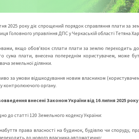
тня 2025 року діє спрощений порядок справляння плати за зем
иця Головного управління ДПС у Черкаській області Тетяна Ха
ловами, якщо обов’язок сплати плати за землю переходить до 
то сума плати, внесена попереднім користувачем, може бу
вача земельної ділянки.
иво за умови відшкодування новим власником (користувачем)
у контролюючого органу.
вовведення внесені Законом України від 16 липня 2025 року №
дно до статті 120 Земельного кодексу України:
і набуття права власності на будинок, будівлю чи споруду, пр
 переходить до нового власника автоматично;