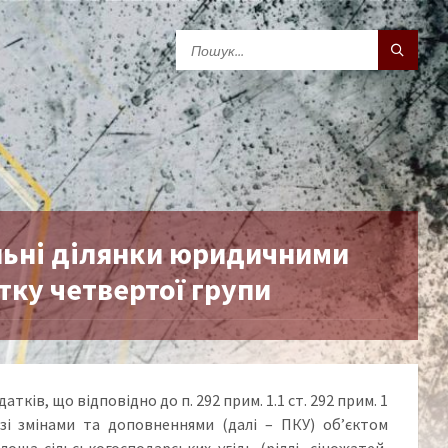
льні ділянки юридичними
тку четвертої групи
ків, що відповідно до п. 292 прим. 1.1 ст. 292 прим. 1
зі змінами та доповненнями (далі – ПКУ) об’єктом
оща сільськогосподарських угідь (ріллі, сіножатей,