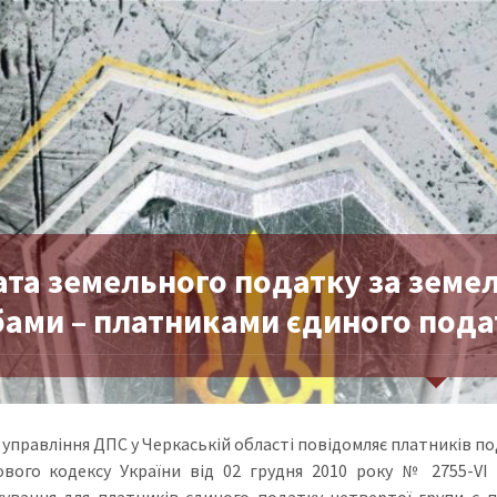
ата земельного податку за земе
бами – платниками єдиного пода
управління ДПС у Черкаській області повідомляє платників подат
вого кодексу України від 02 грудня 2010 року № 2755-VI 
ування для платників єдиного податку четвертої групи є пл