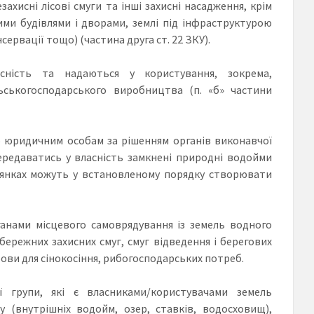
захисні лісові смуги та інші захисні насадження, крім
кими будівлями і дворами, землі під інфраструктурою
ервації тощо) (частина друга ст. 22 ЗКУ).
асність та надаються у користування, зокрема,
ьськогосподарського виробництва (п. «б» частини
о юридичним особам за рішенням органів виконавчої
ередаватись у власність замкнені природні водойми
ілянках можуть у встановленому порядку створювати
анами місцевого самоврядування із земель водного
ережних захисних смуг, смуг відведення і берегових
рови для сінокосіння, рибогосподарських потреб.
 групи, які є власниками/користувачами земель
 (внутрішніх водойм, озер, ставків, водосховищ),