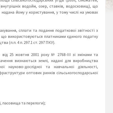
внутрішніх водойм, озер, ставків, водосховищ), що
надана йому у користування, у тому числі на умовах
ахування, сплати та подання податкової звітності з
и, що використовуються платниками єдиного податку
(п.п. 4 п. 297.1 ст. 297 ПКУ).
 від 25 жовтня 2001 року № 2768-III зі змінами та
начення визнаються землі, надані для виробництва
ької науково-дослідної та навчальної діяльності,
нфраструктури оптових ринків сільськогосподарської
і, пасовища та перелоги);