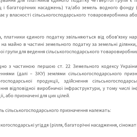
 і багаторічних насаджень) та/або земель водного фонду (
ає у власності сільськогосподарського товаровиробника або 
, платники єдиного податку звільняються від обов’язку нар
 на майно в частині земельного податку за земельні ділянк
ї групи для ведення сільськогосподарського товаровиробництва 
ідно з частиною першою ст. 22 Земельного кодексу України
ннями (далі – ЗКУ) землями сільськогосподарського приз
огосподарської продукції, здійснення сільськогосподарс
ння відповідної виробничої інфраструктури, у тому числі і
ї, або призначені для цих цілей.
ль сільськогосподарського призначення належать:
ькогосподарські угіддя (рілля, багаторічні насадження, сіножат