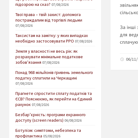
підозрою на сказ?
звільня
07/08/2026
сільськ
Твої права – твій захист: допомога
постраждалим від торгівлі людьми
07/08/2026
За інші
для вед
Таксистам на замітку: у яких випадках
необхідно застосовувати РРО
сплачую
07/08/2026
Земля у власності не весь рік: як
розрахувати мінімальне податкове
06/11/
зобов’язання
07/08/2026
Понад 968 мільйонів гривень земельного
податку сплатили на Черкащині
07/08/2026
Прагнете спростити сплату податків та
ЄСВ? Пояснюємо, як перейти на Єдиний
рахунок
07/08/2026
Безбар’єрність: програми екранного
доступу (screen readers)
06/08/2026
Ботулізм: симптоми, небезпека та
профілактика
05/08/2026