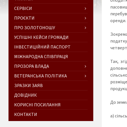
пасовищ
СЕРВІСИ
перебув
ПРОЄКТИ
оренди.
ПРО ЗОЛОТОНОШУ
Зокрема
УСПІШНІ КЕЙСИ ГРОМАДИ
податку
ІНВЕСТИЦІЙНИЙ ПАСПОРТ
четверто
МІЖНАРОДНА СПІВПРАЦЯ
Так, зг
ПРОЗОРА ВЛАДА
доповне
сільськ
ВЕТЕРАНСЬКА ПОЛІТИКА
розміще
ЗРАЗКИ ЗАЯВ
продукці
ДОВІДНИК
До земе
КОРИСНІ ПОСИЛАННЯ
КОНТАКТИ
а) сільс