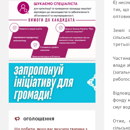
б) несіл
тих, що
оптових 
Землі 
сільськ
третьої 
Частина
влади а
(загаль
рибогос
Відпові
фонду м
смуг во
ОГОЛОШЕННЯ
Отже, 
сільськ
Що робити, якщо вас вкусила тварина з