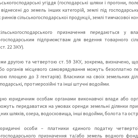
ьськогосподарські угіддя (господарські шляхи і прогони, поле
 віднесені до земель інших категорій, землі під господарсь
ринків сільськогосподарської продукції, землі тимчасової конс
сільськогосподарського призначення передаються у вл
огосподарським підприємствам для ведення товарного сіл
ст. 22 ЗКУ).
ми другою та четвертою ст. 59 ЗКУ, зокрема, визначено, щ
бо органів місцевого самоврядування можуть безоплатно п
ною площею до 3 гектарів). Власники на своїх земельних д
подарські, протиерозійні та інші штучні водойми.
дно юридичним особам органами виконавчої влади або орг
ожуть передаватися на умовах оренди земельні ділянки приб
дних шляхів, озера, водосховища, інші водойми, болота та ост
юридичні особи – платники єдиного податку четвертої
огосподарського призначення та/або земель водного фонду