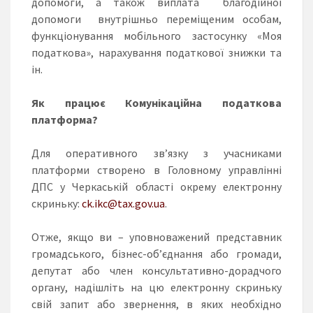
допомоги, а також виплата благодійної
допомоги внутрішньо переміщеним особам,
функціонування мобільного застосунку «Моя
податкова», нарахування податкової знижки та
ін.
Як працює Комунікаційна податкова
платформа?
Для оперативного зв’язку з учасниками
платформи створено в Головному управлінні
ДПС у Черкаській області окрему електронну
скриньку:
ck.ikc@tax.gov.ua
.
Отже, якщо ви – уповноважений представник
громадського, бізнес-об’єднання або громади,
депутат або член консультативно-дорадчого
органу, надішліть на цю електронну скриньку
свій запит або звернення, в яких необхідно