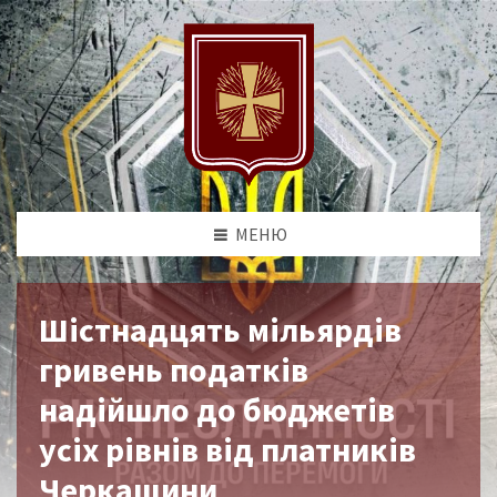
МЕНЮ
Шістнадцять мільярдів
гривень податків
надійшло до бюджетів
усіх рівнів від платників
Черкащини