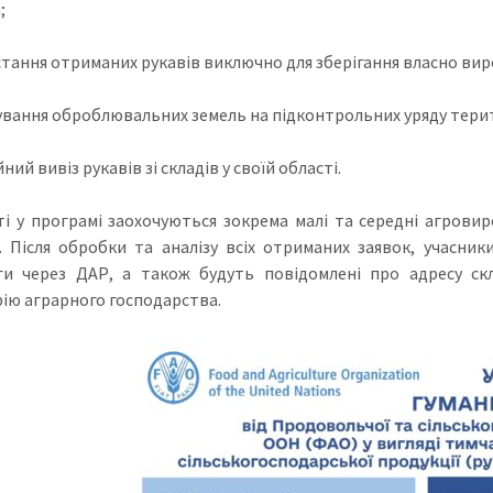
;
тання отриманих рукавів виключно для зберігання власно вир
вання оброблювальних земель на підконтрольних уряду терит
ний вивіз рукавів зі складів у своїй області.
ті у програмі заохочуються зокрема малі та середні агрови
. Після обробки та аналізу всіх отриманих заявок, учасн
и через ДАР, а також будуть повідомлені про адресу скл
ію аграрного господарства.