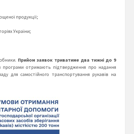
ощеної продукції;
оріях України;
робники.
Прийом заявок триватиме
д
ва тижні до 9
ики програми отримають підтвердження про надання
аду для самостійного транспортування рукавів на