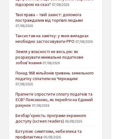
підозрою на сказ?
07/08/2026
Твої права – твій захист: допомога
постраждалим від торгівлі людьми
07/08/2026
Таксистам на замітку: у яких випадках
необхідно застосовувати РРО
07/08/2026
Земля у власності не весь рік: як
розрахувати мінімальне податкове
зобов’язання
07/08/2026
Понад 968 мільйонів гривень земельного
податку сплатили на Черкащині
07/08/2026
Прагнете спростити сплату податків та
ЄСВ? Пояснюємо, як перейти на Єдиний
рахунок
07/08/2026
Безбар’єрність: програми екранного
доступу (screen readers)
06/08/2026
Ботулізм: симптоми, небезпека та
профілактика
05/08/2026