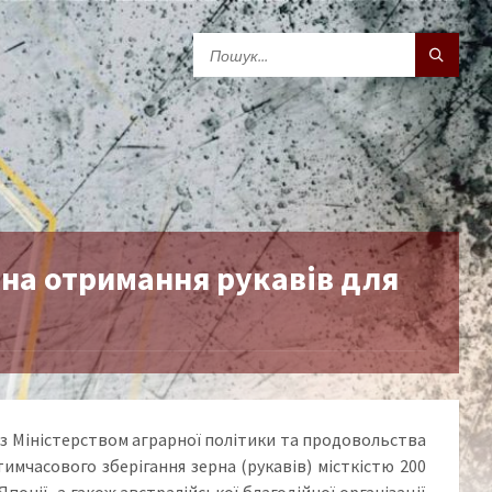
 на отримання рукавів для
 з Міністерством аграрної політики та продовольства
имчасового зберігання зерна (рукавів) місткістю 200
понії, а гакож австралійської благодійної організації