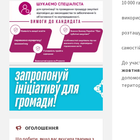
10 000 га
викорис
розташу
самостій
До учас
жовт
ня
допомог
територ
ОГОЛОШЕННЯ
Що робити, якщо вас вкусила тварина з