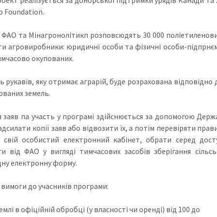
o Foundation.
 ФАО та Мінагронолітикп розповсюдять 30 000 поліетиленових
и агровиробники: юридичні особи та фізичні особи-підпрнєми
имчасово окупованих.
ть рукавів, яку отримає аграрій, буде розрахована відповідно
ваних земель.
 заяв па участь у програмі здійснюється за допомогою Держ
адсилати копії заяв або відвозити їх, а потім перевіряти прав
 свій особистий електронний кабінет, обрати серед дост
и від ФАО у вигляді тимчасових засобів зберігання сільсь
дну електронну форму.
 вимоги до учасників програми:
млі в офіційній обробці (у власності чи оренді) від 100 до