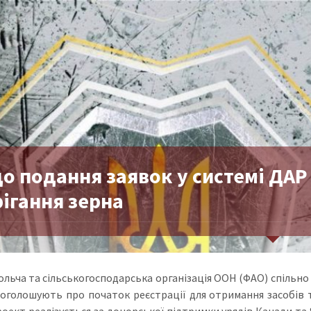
о подання заявок у системі ДАР
ігання зерна
льча та сільськогосподарська організація ООН (ФАО) спільно
 оголошують про початок реєстрації для отримання засобів т
оект реалізується за донорської підтримки урядів Канади та Я