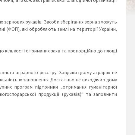
 зернових рукавів. Засоби зберігання зерна зможуть
і (ФОП), які обробляють землі на території України,
 до кількості отриманих заяв та пропорційно до площі
авного аграрного реєстру. Завдяки цьому аграрію не
ильність їх заповнення. Достатньо не виходячи з дому
упних програм підтримки „отримання гуманітарної
когосподарської продукції (рукавів)” та заповнити