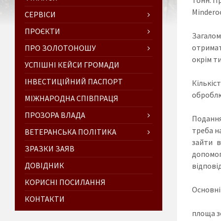
Mindero
СЕРВІСИ
ПРОЄКТИ
Загалом
отримат
ПРО ЗОЛОТОНОШУ
окрім т
УСПІШНІ КЕЙСИ ГРОМАДИ
ІНВЕСТИЦІЙНИЙ ПАСПОРТ
Кількіс
оброблю
МІЖНАРОДНА СПІВПРАЦЯ
ПРОЗОРА ВЛАДА
Подання
треба н
ВЕТЕРАНСЬКА ПОЛІТИКА
зайти в
ЗРАЗКИ ЗАЯВ
допомог
ДОВІДНИК
відпові
КОРИСНІ ПОСИЛАННЯ
Основні
КОНТАКТИ
площа зе