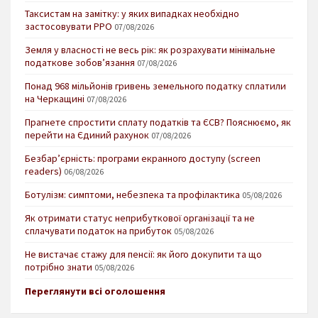
Таксистам на замітку: у яких випадках необхідно
застосовувати РРО
07/08/2026
Земля у власності не весь рік: як розрахувати мінімальне
податкове зобов’язання
07/08/2026
Понад 968 мільйонів гривень земельного податку сплатили
на Черкащині
07/08/2026
Прагнете спростити сплату податків та ЄСВ? Пояснюємо, як
перейти на Єдиний рахунок
07/08/2026
Безбар’єрність: програми екранного доступу (screen
readers)
06/08/2026
Ботулізм: симптоми, небезпека та профілактика
05/08/2026
Як отримати статус неприбуткової організації та не
сплачувати податок на прибуток
05/08/2026
Не вистачає стажу для пенсії: як його докупити та що
потрібно знати
05/08/2026
Переглянути всі оголошення