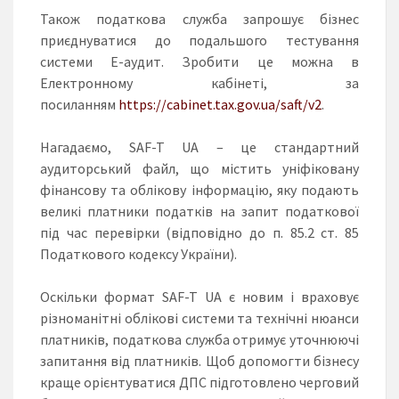
Також податкова служба запрошує бізнес
приєднуватися до подальшого тестування
системи Е-аудит. Зробити це можна в
Електронному кабінеті, за
посиланням
https://cabinet.tax.gov.ua/saft/v2
.
Нагадаємо, SAF-T UA – це стандартний
аудиторський файл, що містить уніфіковану
фінансову та облікову інформацію, яку подають
великі платники податків на запит податкової
під час перевірки (відповідно до п. 85.2 ст. 85
Податкового кодексу України).
Оскільки формат SAF-T UA є новим і враховує
різноманітні облікові системи та технічні нюанси
платників, податкова служба отримує уточнюючі
запитання від платників. Щоб допомогти бізнесу
краще орієнтуватися ДПС підготовлено черговий