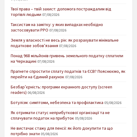
Твої права – твій захист: допомога постраждалим від
торгівлі людьми
07/08/2026
Таксистам на замітку: у яких випадках необхідно
застосовувати РРО
07/08/2026
Земля у власності не весь рік: як розрахувати мінімальне
податкове зобов’язання
07/08/2026
Понад 968 мільйонів гривень земельного податку сплатили
на Черкащині
07/08/2026
Прагнете спростити сплату податків та ЄСВ? Пояснюємо, як
перейти на Єдиний рахунок
07/08/2026
Безбар’єрність: програми екранного доступу (screen
readers)
06/08/2026
Ботулізм: симптоми, небезпека та профілактика
05/08/2026
Як отримати статус неприбуткової організації та не
сплачувати податок на прибуток
05/08/2026
Не вистачає стажу для пенсії: як його докупити та що
потрібно знати
05/08/2026