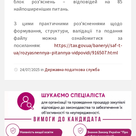
блок роз’яснень – відповідей на 85
найпоширеніших питань.
З цими практичними роз’ясненнями щодо
формування, структури, валідації та подання
файлу можна ознайомитися за
посиланням:
https://tax.gov.ua/baneryi/saf-t-
ua/rozyasnennya–pitannya-vidpovidi/916507.html
24/07/2025 in
Державна податкова служба