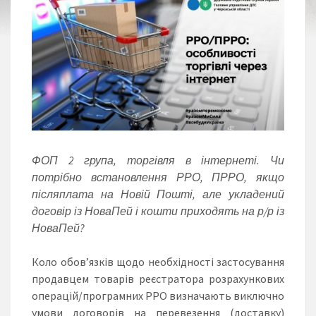
ФОП 2 група, торгівля в інтернеті. Чи
потрібно встановлення РРО, ПРРО, якщо
післяплата на Новій Пошті, але укладений
договір із НоваПей і кошти приходять на р/р із
НоваПей?
Коло обов’язків щодо необхідності застосування
продавцем товарів реєстратора розрахункових
операцій/програмних РРО визначають виключно
умови договорів на перевезення (доставку)