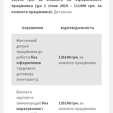
працівника
(до 1 січня 2019 –
111690 грн. за
кожного працівника
)
.
Детально:
порушення
відповідальність
Фактичний
допуск
працівника до
роботи
без
1
25190
грн.
за
оформлення
кожного працівника
трудового
договору
(контракту)
Виплата
зарплати
(винагороди)
без
1
25190
грн.
за
нарахування і
кожного працівника