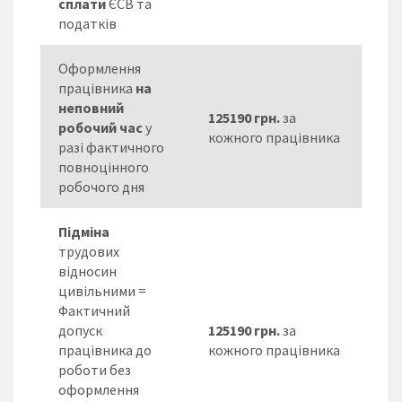
сплати
ЄСВ та
податків
Оформлення
працівника
на
неповний
1
25190
грн.
за
робочий час
у
кожного працівника
разі фактичного
повноцінного
робочого дня
Підміна
трудових
відносин
цивільними =
Фактичний
допуск
125190 грн.
за
працівника до
кожного працівника
роботи без
оформлення