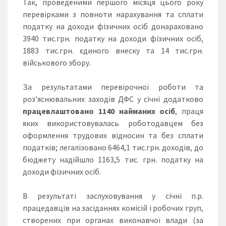
Так, проведеними першого місяця цього року
перевірками з повноти нарахування та сплати
податку на доходи фізичних осіб донараховано
3940 тис.грн. податку на доходи фізичних осіб,
1883 тис.грн. єдиного внеску та 14 тис.грн.
військового збору.
За результатами перевірочної роботи та
роз’яснювальних заходів ДФС у січні додатково
працевлаштовано 1140 найманих осіб
, праця
яких використовувалась роботодавцем без
оформлення трудових відносин та без сплати
податків; легалізовано 6464,1 тис.грн. доходів, до
бюджету надійшло 1163,5 тис. грн. податку на
доходи фізичних осіб.
В результаті заслуховування у січні п.р.
працедавців на засіданнях комісій і робочих груп,
створених при органах виконавчої влади (за