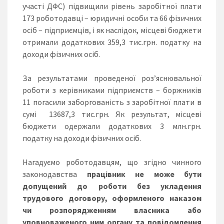
участі ДФС) підвищили рівень заробітної плати
173 роботодавці – юридичні особи та 66 фізичних
осіб – підприємців, і як наслідок, місцеві бюджети
отримали додаткових 359,3 тис.грн. податку на
доходи фізичних осіб.
За результатами проведеної роз’яснювальної
роботи з керівниками підприємств – боржників
11 погасили заборгованість з заробітної плати в
сумі 13687,3 тис.грн. Як результат, місцеві
бюджети одержали додаткових 3 млн.грн.
податку на доходи фізичних осіб.
Нагадуємо роботодавцям, що згідно чинного
законодавства
працівник не може бути
допущений до роботи без укладення
трудового договору, оформленого наказом
чи розпорядженням власника або
уповноваженого ним органу та повідомлення