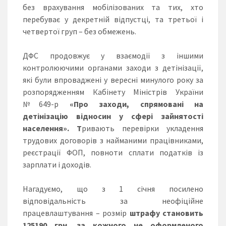
без врахування мобілізованих та тих, хто
перебуває у декретній відпустці, та третьої і
четвертої груп – без обмежень.
ДФС продовжує у взаємодії з іншими
контролюючими органами заходи з детінізації,
які були впроваджені у вересні минулого року за
розпорядженням Кабінету Міністрів України
№649-р
«Про заходи, спрямовані на
детінізацію відносин у сфері зайнятості
населення».
Т
ривають перевірки укладення
трудових договорів з найманими працівниками,
реєстрації ФОП, повноти сплати податків із
зарплати і доходів.
Нагадуємо, що з 1 січня посилено
відповідальність за неофіційне
працевлаштування – розмір
штраф
у
становить
1
25190
грн. за кожного
не оформленого