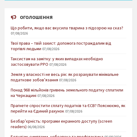
ОГОЛОШЕННЯ
Що робити, якщо вас вкусила тварина з підозрою на сказ?
07/08/2026
Твої права – твій захист: допомога постраждалим від
торгівлі людьми
07/08/2026
Таксистам на замітку: у яких випадках необхідно
застосовувати РРО
07/08/2026
Земля у власності не весь рік: як розрахувати мінімальне
податкове зобов’язання
07/08/2026
Понад 968 мільйонів гривень земельного податку сплатили
на Черкащині
07/08/2026
Прагнете спростити сплату податків та ЄСВ? Пояснюємо, як
перейти на Єдиний рахунок
07/08/2026
Безбар’єрність: програми екранного доступу (screen
readers)
06/08/2026
Ботулізм: симптоми, небезпека та профілактика
05/08/2026