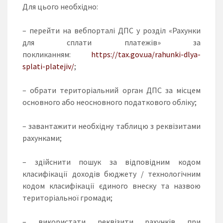
Для цього необхідно:
– перейти на вебпорталі ДПС у розділ «Рахунки
для сплати платежів» за
покликанням:
https://tax.gov.ua/rahunki-dlya-
splati-platejiv/
;
– обрати територіальний орган ДПС за місцем
основного або неосновного податкового обліку;
– завантажити необхідну таблицю з реквізитами
рахунками;
– здійснити пошук за відповідним кодом
класифікації доходів бюджету / технологічним
кодом класифікації єдиного внеску та назвою
територіальної громади;
– використати реквізити рахунків при