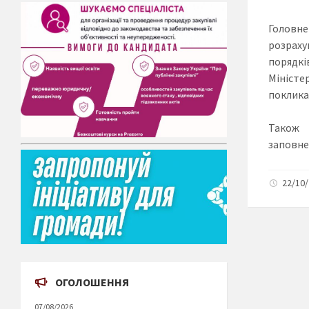
Головне
розраху
порядкі
Мініс
поклика
Тако
заповне
22/10/
ОГОЛОШЕННЯ
07/08/2026