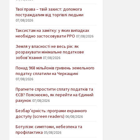
Твої права – твій захист: допомога
постраждалим від торгівлі людьми
07/08/2026
Таксистам на замітку: у яких випадках
необхідно застосовувати РРО
07/08/2026
Земля у власності не весь рік: як
розрахувати мінімальне податкове
зобов’язання
07/08/2026
Понад 968 мільйонів гривень земельного
податку сплатили на Черкащині
07/08/2026
Прагнете спростити сплату податків та
ЄСВ? Пояснюємо, як перейти на Єдиний
рахунок
07/08/2026
Безбар’єрність: програми екранного
доступу (screen readers)
06/08/2026
Ботулізм: симптоми, небезпека та
профілактика
05/08/2026