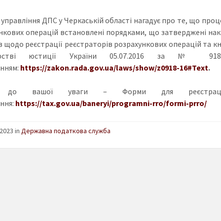
 управління ДПС у Черкаській області нагадує про те, що про
нкових операцій встановлені порядками, що затверджені нака
в щодо реєстрації реєстраторів розрахункових операцій та кн
терстві юстиції України 05.07.2016 за № 91
нням:
https://zakon.rada.gov.ua/laws/show/z0918-16#Text
.
ж до вашої уваги – Форми для реєстраці
ння:
https://tax.gov.ua/baneryi/programni-rro/formi-prro/
2023 in
Державна податкова служба