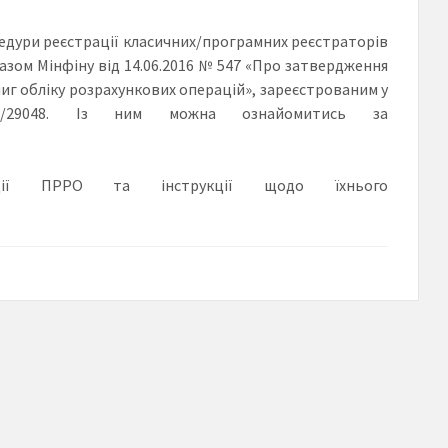
цедури реєстрації класичних/програмних реєстраторів
зом Мінфіну від 14.06.2016 № 547 «Про затвердження
иг обліку розрахункових операцій», зареєстрованим у
8/29048. Із ним можна ознайомитись за
ї ПРРО та інструкції щодо їхнього