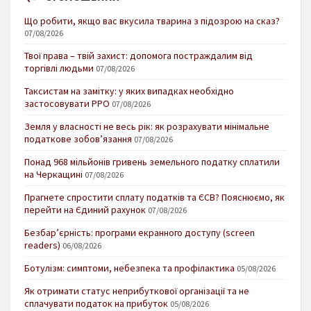
Що робити, якщо вас вкусила тварина з підозрою на сказ?
07/08/2026
Твої права – твій захист: допомога постраждалим від
торгівлі людьми
07/08/2026
Таксистам на замітку: у яких випадках необхідно
застосовувати РРО
07/08/2026
Земля у власності не весь рік: як розрахувати мінімальне
податкове зобов’язання
07/08/2026
Понад 968 мільйонів гривень земельного податку сплатили
на Черкащині
07/08/2026
Прагнете спростити сплату податків та ЄСВ? Пояснюємо, як
перейти на Єдиний рахунок
07/08/2026
Безбар’єрність: програми екранного доступу (screen
readers)
06/08/2026
Ботулізм: симптоми, небезпека та профілактика
05/08/2026
Як отримати статус неприбуткової організації та не
сплачувати податок на прибуток
05/08/2026