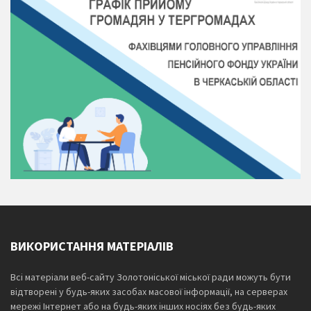
ВИКОРИСТАННЯ МАТЕРІАЛІВ
Всі матеріали веб-сайту Золотоніської міської ради можуть бути
відтворені у будь-яких засобах масової інформації, на серверах
мережі Інтернет або на будь-яких інших носіях без будь-яких