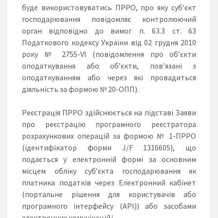
буде використовуватись ПРРО, про яку суб’єкт
господарювання повідомляє контролюючий
орган відповідно до вимог п. 63.3 ст. 63
Податкового кодексу України від 02 грудня 2010
року № 2755-VI (повідомлення про об’єкти
оподаткування або об’єкти, пов’язані з
оподаткуванням або через які провадиться
діяльність за формою № 20-ОПП).
Реєстрація ПРРО здійснюється на підставі Заяви
про реєстрацію програмного реєстратора
розрахункових операцій за формою № 1-ПРРО
(ідентифікатор форми J/F 1316605), що
подається у електронній формі за основним
місцем обліку суб’єкта господарювання як
платника податків через Електронний кабінет
(портальне рішення для користувачів або
програмного інтерфейсу (АРІ)) або засобами
електронних комунікацій/