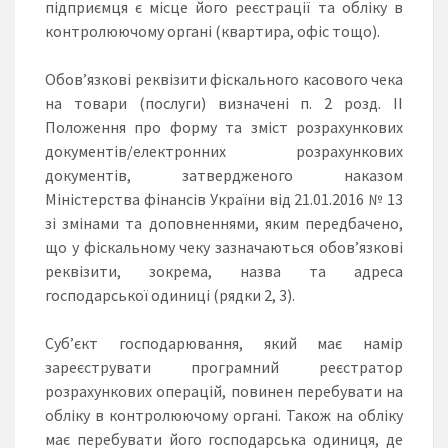
підприємця є місце його реєстрації та обліку в
контролюючому органі (квартира, офіс тощо).
Обов’язкові реквізити фіскального касового чека
на товари (послуги) визначені п. 2 розд. II
Положення про форму та зміст розрахункових
документів/електронних розрахункових
документів, затвердженого наказом
Міністерства фінансів України від 21.01.2016 № 13
зі змінами та доповненнями, яким передбачено,
що у фіскальному чеку зазначаються обов’язкові
реквізити, зокрема, назва та адреса
господарської одиниці (рядки 2, 3).
Суб’єкт господарювання, який має намір
зареєструвати програмний реєстратор
розрахункових операцій, повинен перебувати на
обліку в контролюючому органі. Також на обліку
має перебувати його господарська одиниця, де