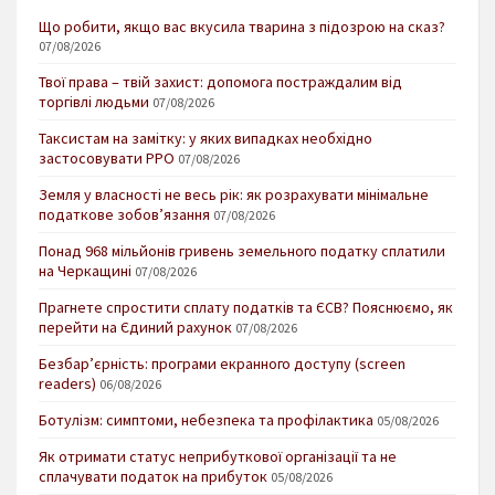
Що робити, якщо вас вкусила тварина з підозрою на сказ?
07/08/2026
Твої права – твій захист: допомога постраждалим від
торгівлі людьми
07/08/2026
Таксистам на замітку: у яких випадках необхідно
застосовувати РРО
07/08/2026
Земля у власності не весь рік: як розрахувати мінімальне
податкове зобов’язання
07/08/2026
Понад 968 мільйонів гривень земельного податку сплатили
на Черкащині
07/08/2026
Прагнете спростити сплату податків та ЄСВ? Пояснюємо, як
перейти на Єдиний рахунок
07/08/2026
Безбар’єрність: програми екранного доступу (screen
readers)
06/08/2026
Ботулізм: симптоми, небезпека та профілактика
05/08/2026
Як отримати статус неприбуткової організації та не
сплачувати податок на прибуток
05/08/2026