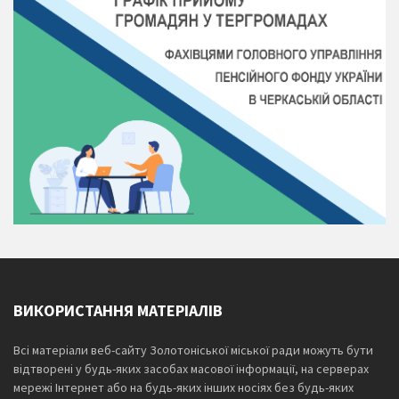
ВИКОРИСТАННЯ МАТЕРІАЛІВ
Всі матеріали веб-сайту Золотоніської міської ради можуть бути
відтворені у будь-яких засобах масової інформації, на серверах
мережі Інтернет або на будь-яких інших носіях без будь-яких