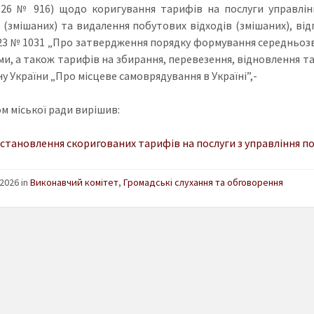
2026 № 916) щодо коригування тарифів на послуги управлі
в (змішаних) та видалення побутових відходів (змішаних), ві
023 № 1031 „Про затвердження порядку формування середньоз
и, а також тарифів на збирання, перевезення, відновлення та 
у України „Про місцеве самоврядування в Україні”,-
м міської ради вирішив:
становлення скоригованих тарифів на послуги з управління п
2026 in
Виконавчий комітет
,
Громадські слухання та обговорення