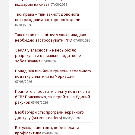
підозрою на сказ?
07/08/2026
Твої права – твій захист: допомога
постраждалим від торгівлі людьми
07/08/2026
Таксистам на замітку: у яких випадках
необхідно застосовувати РРО
07/08/2026
Земля у власності не весь рік: як
розрахувати мінімальне податкове
зобов’язання
07/08/2026
Понад 968 мільйонів гривень земельного
податку сплатили на Черкащині
07/08/2026
Прагнете спростити сплату податків та
ЄСВ? Пояснюємо, як перейти на Єдиний
рахунок
07/08/2026
Безбар’єрність: програми екранного
доступу (screen readers)
06/08/2026
Ботулізм: симптоми, небезпека та
профілактика
05/08/2026