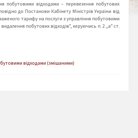
ння побутовими відходами – перевезення побутових
дповідно до Постанови Кабінету Міністрів України від
важеного тарифу на послуги з управління побутовими
видалення побутових відходів”, керуючись п. 2 „а” ст.
обутовими відходами (змішаними)