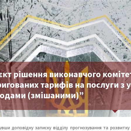
єкт рішення виконавчого коміте
ригованих тарифів на послуги з
ходами (змішаними)”
увши доповідну записку відділу прогнозування та розвитк