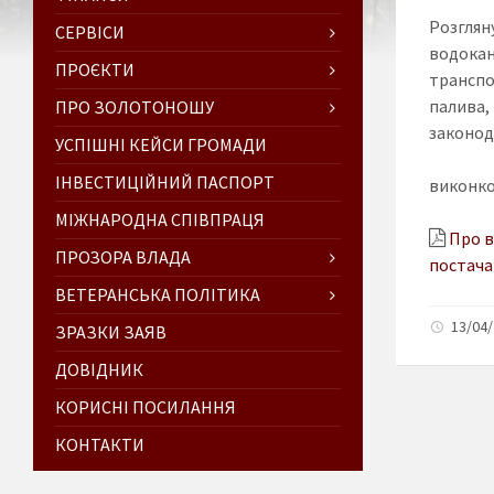
Розглян
СЕРВІСИ
водока
ПРОЄКТИ
транспо
палива,
ПРО ЗОЛОТОНОШУ
законода
УСПІШНІ КЕЙСИ ГРОМАДИ
ІНВЕСТИЦІЙНИЙ ПАСПОРТ
виконко
МІЖНАРОДНА СПІВПРАЦЯ
Про в
ПРОЗОРА ВЛАДА
постача
ВЕТЕРАНСЬКА ПОЛІТИКА
13/04/
ЗРАЗКИ ЗАЯВ
ДОВІДНИК
КОРИСНІ ПОСИЛАННЯ
КОНТАКТИ