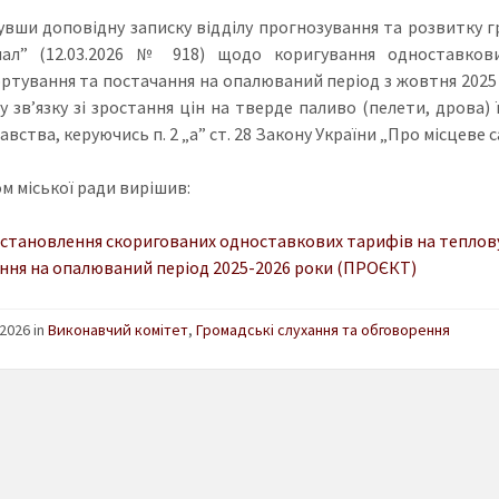
увши доповідну записку відділу прогнозування та розвитку 
нал” (12.03.2026 № 918) щодо коригування одноставков
ртування та постачання на опалюваний період з жовтня 2025 
 у зв’язку зі зростання цін на тверде паливо (пелети, дрова)
вства, керуючись п. 2 „а” ст. 28 Закону України „Про місцеве с
м міської ради вирішив:
становлення скоригованих одноставкових тарифів на теплову
ння на опалюваний період 2025-2026 роки (ПРОЄКТ)
2026 in
Виконавчий комітет
,
Громадські слухання та обговорення