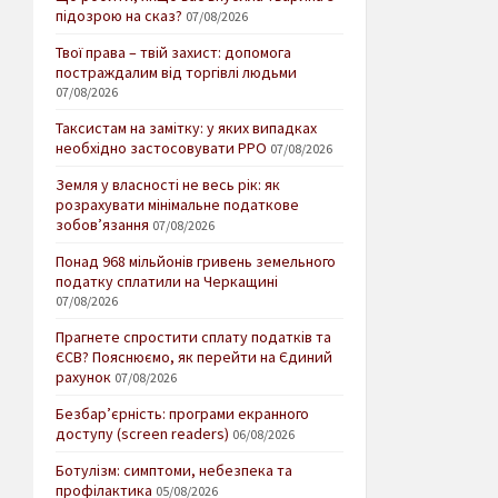
підозрою на сказ?
07/08/2026
Твої права – твій захист: допомога
постраждалим від торгівлі людьми
07/08/2026
Таксистам на замітку: у яких випадках
необхідно застосовувати РРО
07/08/2026
Земля у власності не весь рік: як
розрахувати мінімальне податкове
зобов’язання
07/08/2026
Понад 968 мільйонів гривень земельного
податку сплатили на Черкащині
07/08/2026
Прагнете спростити сплату податків та
ЄСВ? Пояснюємо, як перейти на Єдиний
рахунок
07/08/2026
Безбар’єрність: програми екранного
доступу (screen readers)
06/08/2026
Ботулізм: симптоми, небезпека та
профілактика
05/08/2026