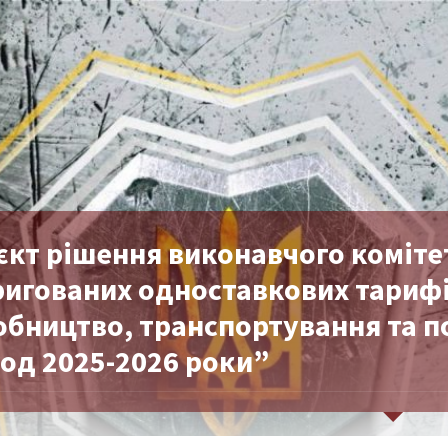
єкт рішення виконавчого коміте
игованих одноставкових тарифів
обництво, транспортування та п
іод 2025-2026 роки”