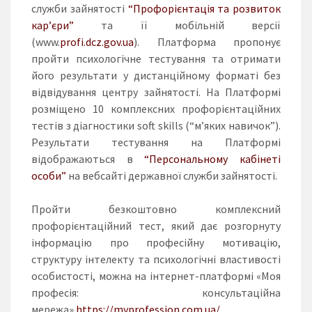
служби зайнятості
“Профорієнтація та розвиток
кар’єри”
та її мобільній версії
(www.
profi.dcz.gov.ua
). Платформа пропонує
пройти психологічне тестування та отримати
його результати у дистанційному форматі без
відвідування центру зайнятості. На Платформі
розміщено 10 комплексних профорієнтаційних
тестів з діагностики soft skills (“м’яких навичок”).
Результати тестування на Платформі
відображаються в
“Персональному кабінеті
особи”
на вебсайті державної служби зайнятості.
Пройти безкоштовно комплексний
профорієнтаційний тест, який дає розгорнуту
інформацію про професійну мотивацію,
структуру інтелекту та психологічні властивості
особистості, можна на інтернет-платформі «Моя
професія: консультаційна
мережа»
https://myprofession.com.ua/
.