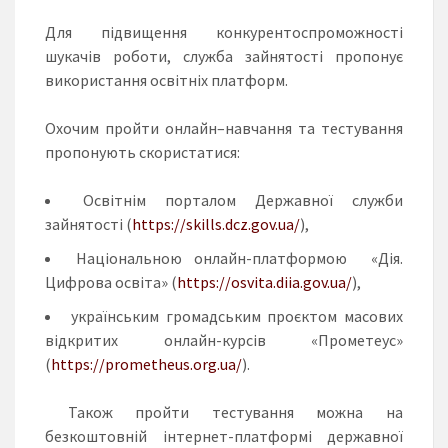
Для підвищення конкурентоспроможності
шукачів роботи, служба зайнятості пропонує
використання освітніх платформ.
Охочим пройти онлайн–навчання та тестування
пропонують скористатися:
Освітнім порталом Державної служби
зайнятості (
https://skills.dcz.gov.ua/
),
Національною онлайн-платформою «Дія.
Цифрова освіта» (
https://osvita.diia.gov.ua/
),
українським громадським проєктом масових
відкритих онлайн-курсів «Прометеус»
(
https://prometheus.org.ua/
).
Також пройти тестування можна на
безкоштовній інтернет-платформі державної