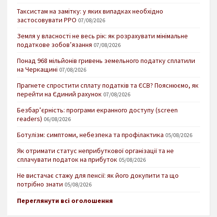
Таксистам на замітку: у яких випадках необхідно
застосовувати РРО
07/08/2026
Земля у власності не весь рік: як розрахувати мінімальне
податкове зобов’язання
07/08/2026
Понад 968 мільйонів гривень земельного податку сплатили
на Черкащині
07/08/2026
Прагнете спростити сплату податків та ЄСВ? Пояснюємо, як
перейти на Єдиний рахунок
07/08/2026
Безбар’єрність: програми екранного доступу (screen
readers)
06/08/2026
Ботулізм: симптоми, небезпека та профілактика
05/08/2026
Як отримати статус неприбуткової організації та не
сплачувати податок на прибуток
05/08/2026
Не вистачає стажу для пенсії: як його докупити та що
потрібно знати
05/08/2026
Переглянути всі оголошення