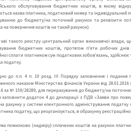
йського обслуговування бюджетних коштів, в якому відкр
ються назва платника, податковий номер та індивідуальний п
уванню до бюджету/на поточний рахунок та реквізити пот
а на повернення коштів на такий рахунок).
таві такого реєстру центральний орган виконавчої влади, що
вування бюджетних коштів, протягом п’яти робочих днів 
йної сплати платником сум податкових зобов’язань, здійснює
а податку.
дно до п.п. 4 п. 10 розд. ІІІ Порядку заповнення і подання
женого наказом Міністерства фінансів України від 28.01.2016
016 за № 159/28289, для перерахування до бюджету/на поточн
 заповнити додаток 4 до декларації з ПДВ «Заяви про пов
на рахунку у системі електронного адміністрування податку 
тника податку, що реорганізується, в обрахунку реєстраційної
ума помилково (надміру) сплачених коштів на рахунок платн