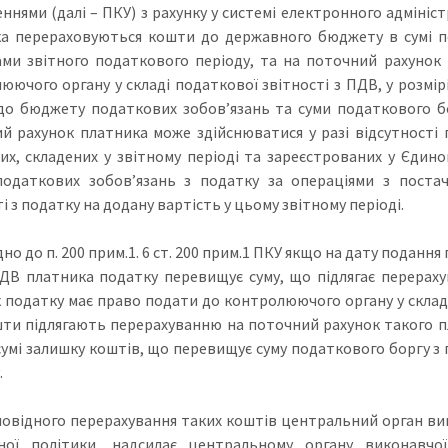
ннями (далі – ПКУ) з рахунку у системі електронного адмініс
а перераховуються кошти до державного бюджету в сумі по
ами звітного податкового періоду, та на поточний рахунок 
юючого органу у складі податкової звітності з ПДВ, у розмі
до бюджету податкових зобов’язань та суми податкового б
й рахунок платника може здійснюватися у разі відсутності 
их, складених у звітному періоді та зареєстрованих у Єдино
одаткових зобов’язань з податку за операціями з постач
і з податку на додану вартість у цьому звітному періоді.
но до п. 200 прим.1. 6 ст. 200 прим.1 ПКУ якщо на дату подання
ДВ платника податку перевищує суму, що підлягає перераху
 податку має право подати до контролюючого органу у складі 
шти підлягають перерахуванню на поточний рахунок такого пл
у сумі залишку коштів, що перевищує суму податкового боргу з
.
повідного перерахування таких коштів центральний орган вик
ної політики, надсилає центральному органу виконавчо