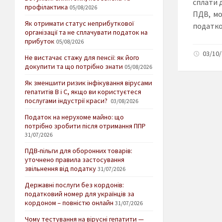
сплати 
профілактика
05/08/2026
ПДВ, мо
Як отримати статус неприбуткової
податко
організації та не сплачувати податок на
прибуток
05/08/2026
03/10/
Не вистачає стажу для пенсії: як його
докупити та що потрібно знати
05/08/2026
Як зменшити ризик інфікування вірусами
гепатитів В і С, якщо ви користуєтеся
послугами індустрії краси?
03/08/2026
Податок на нерухоме майно: що
потрібно зробити після отримання ППР
31/07/2026
ПДВ-пільги для оборонних товарів:
уточнено правила застосування
звільнення від податку
31/07/2026
Державні послуги без кордонів:
податковий номер для українців за
кордоном – повністю онлайн
31/07/2026
Чому тестування на вірусні гепатити —