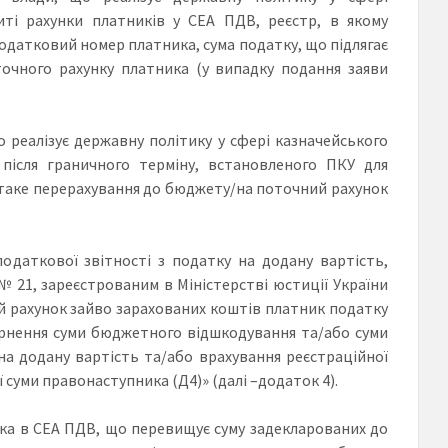
иті рахунки платників у СЕА ПДВ, реєстр, в якому
одатковий номер платника, сума податку, що підлягає
очного рахунку платника (у випадку подання заяви
 реалізує державну політику у сфері казначейського
після граничного терміну, встановленого ПКУ для
 таке перерахування до бюджету/на поточний рахунок
 податкової звітності з податку на додану вартість,
 № 21, зареєстрованим в Міністерстві юстиції України
ий рахунок зайво зарахованих коштів платник податку
ернення суми бюджетного відшкодування та/або суми
на додану вартість та/або врахування реєстраційної
 суми правонаступника (Д4)» (далі –додаток 4).
ика в СЕА ПДВ, що перевищує суму задекларованих до