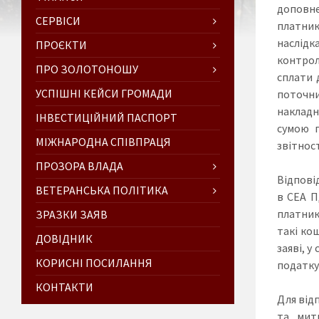
доповне
СЕРВІСИ
платник
наслідк
ПРОЄКТИ
контрол
ПРО ЗОЛОТОНОШУ
сплати 
УСПІШНІ КЕЙСИ ГРОМАДИ
поточни
накладн
ІНВЕСТИЦІЙНИЙ ПАСПОРТ
сумою п
МІЖНАРОДНА СПІВПРАЦЯ
звітност
ПРОЗОРА ВЛАДА
Відповід
ВЕТЕРАНСЬКА ПОЛІТИКА
в СЕА П
платник
ЗРАЗКИ ЗАЯВ
такі ко
ДОВІДНИК
заяві, 
КОРИСНІ ПОСИЛАННЯ
податку
КОНТАКТИ
Для від
та мит