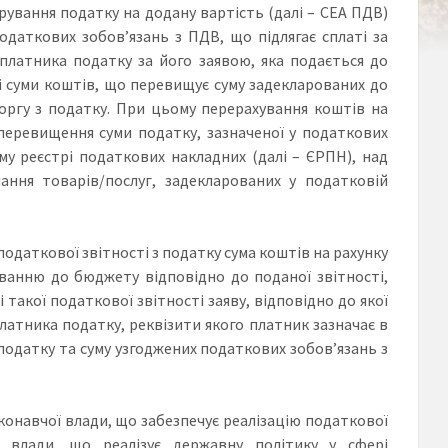
трування податку на додану вартість (далі – СЕА ПДВ)
даткових зобов’язань з ПДВ, що підлягає сплаті за
платника податку за його заявою, яка подається до
рі суми коштів, що перевищує суму задекларованих до
оргу з податку. При цьому перерахування коштів на
перевищення суми податку, зазначеної у податкових
му реєстрі податкових накладних (далі – ЄРПН), над
ання товарів/послуг, задекларованих у податковій
 податкової звітності з податку сума коштів на рахунку
ванню до бюджету відповідно до поданої звітності,
такої податкової звітності заяву, відповідно до якої
атника податку, реквізити якого платник зазначає в
 податку та суму узгоджених податкових зобов’язань з
онавчої влади, що забезпечує реалізацію податкової
ї влади, що реалізує державну політику у сфері