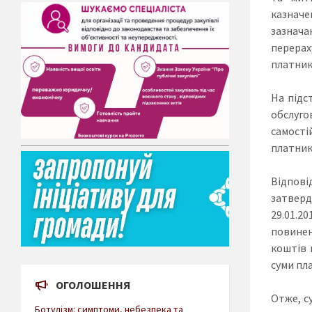
казначе
зазнача
перерах
платник
На підс
обслуго
самості
платник
Відпові
затверд
29.01.2
повинен
коштів 
суми пла
ОГОЛОШЕННЯ
Отже, с
Ботулізм: симптоми, небезпека та