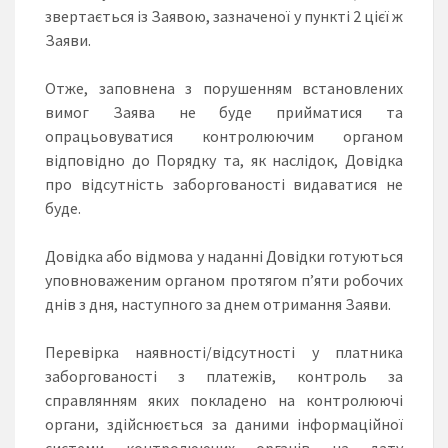
звертається із Заявою, зазначеної у пункті 2 цієї ж
Заяви.
Отже, заповнена з порушенням встановлених
вимог Заява не буде прийматися та
опрацьовуватися контролюючим органом
відповідно до Порядку та, як наслідок, Довідка
про відсутність заборгованості видаватися не
буде.
Довідка або відмова у наданні Довідки готуються
уповноваженим органом протягом п’яти робочих
днів з дня, наступного за днем отримання Заяви.
Перевірка наявності/відсутності у платника
заборгованості з платежів, контроль за
справлянням яких покладено на контролюючі
органи, здійснюється за даними інформаційної
системи контролюючих органів на дату