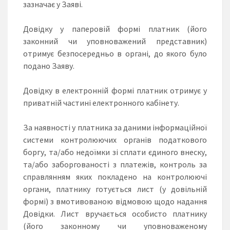
зазначає у Заяві.
Довідку у паперовій формі платник (його
законний чи уповноважений представник)
отримує безпосередньо в органі, до якого було
подано Заяву.
Довідку в електронній формі платник отримує у
приватній частині електронного кабінету.
За наявності у платника за даними інформаційної
системи контролюючих органів податкового
боргу, та/або недоїмки зі сплати єдиного внеску,
та/або заборгованості з платежів, контроль за
справлянням яких покладено на контролюючі
органи, платнику готується лист (у довільній
формі) з вмотивованою відмовою щодо надання
Довідки. Лист вручається особисто платнику
(його законному чи уповноваженому