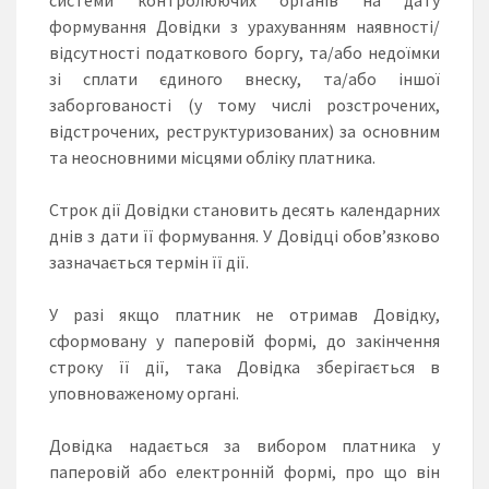
формування Довідки з урахуванням наявності/
відсутності податкового боргу, та/або недоїмки
зі сплати єдиного внеску, та/або іншої
заборгованості (у тому числі розстрочених,
відстрочених, реструктуризованих) за основним
та неосновними місцями обліку платника.
Строк дії Довідки становить десять календарних
днів з дати її формування. У Довідці обов’язково
зазначається термін її дії.
У разі якщо платник не отримав Довідку,
сформовану у паперовій формі, до закінчення
строку її дії, така Довідка зберігається в
уповноваженому органі.
Довідка надається за вибором платника у
паперовій або електронній формі, про що він