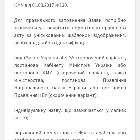
КМУ від 01.03.2017 №130.
Для правильного заповнення Заяви потрібно
зазначати усі реквізити нормативно-правового
акту за уніфікованим шаблоном відображення,
необхідні для його ідентифікації:
вид (Закон України або ЗУ (скорочений варіант),
постанова Кабінету Міністрів України або
постанова КМУ (скорочений варіант), наказ
міністерства, постанова Правління
Національного банку України або постанова
Правління НБУ (скорочений варіант);
індивідуальну назву, що зазначається у лапках
(«…»);
порядковий номер (знак «№» та арабські або
арабсько-римські цифри, знаки «-»,«/»);