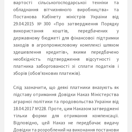
вартості сільськогосподарської техніки та
обладнання вітчизняного виробництва» та
Постанова Кабінету міністрів України від
29.04.2015 №300 «Про затвердження Порядку
використання коштів, передбачених у
державному бюджеті для фінансової підтримки
заходів в агропромисловому комплексі шляхом
здешевлення кредитів», якими передбачено
необхідність підтвердження відсутності у
платника заборгованості зі сплати податків і
зборів (обов’язкових платежів).
Слід зазначити, що деякі платники вказують як
підставу отримання Довідки Наказ Міністерства
аграрної політики та продовольства України від
18.04.2017 №228. Проте, цим Наказом затверджені
тільки форми для отримання компенсації.
Відповідно, цей Наказ не передбачає видачу
Довідки та розроблений на виконання постанови