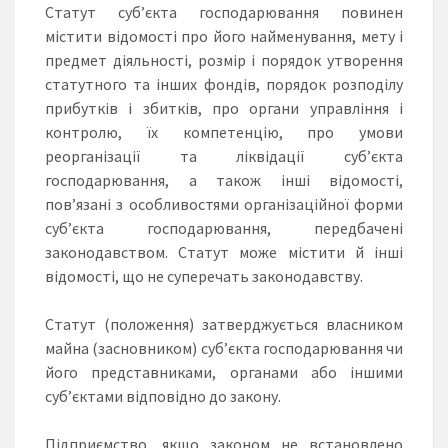
Статут суб’єкта господарювання повинен
містити відомості про його найменування, мету і
предмет діяльності, розмір і порядок утворення
статутного та інших фондів, порядок розподілу
прибутків і збитків, про органи управління і
контролю, їх компетенцію, про умови
реорганізації та ліквідації суб’єкта
господарювання, а також інші відомості,
пов’язані з особливостями організаційної форми
суб’єкта господарювання, передбачені
законодавством. Статут може містити й інші
відомості, що не суперечать законодавству.
Статут (положення) затверджується власником
майна (засновником) суб’єкта господарювання чи
його представниками, органами або іншими
суб’єктами відповідно до закону.
Підприємство, якщо законом не встановлено