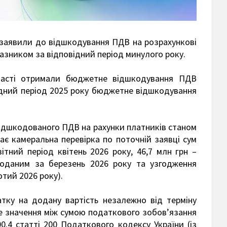
і заявили до відшкодування ПДВ на розрахункові
оказником за відповідний період минулого року.
області отримали бюджетне відшкодування ПДВ
відний період 2025 року бюджетне відшкодування
відшкодованого ПДВ на рахунки платників станом
ває камеральна перевірка по поточній заявці сум
тний період квітень 2026 року, 46,7 млн грн –
поданим за березень 2026 року та узгодження
тий 2026 року).
ку на додану вартість незалежно від терміну
мне значення між сумою податкового зобов’язання
.4 статті 200 Податкового кодексу України (із