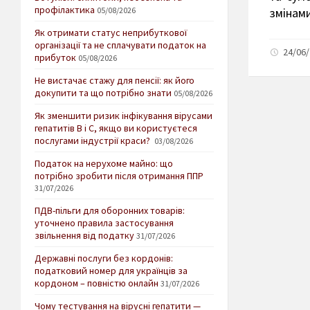
профілактика
05/08/2026
змінами
Як отримати статус неприбуткової
організації та не сплачувати податок на
24/06/
прибуток
05/08/2026
Не вистачає стажу для пенсії: як його
докупити та що потрібно знати
05/08/2026
Як зменшити ризик інфікування вірусами
гепатитів В і С, якщо ви користуєтеся
послугами індустрії краси?
03/08/2026
Податок на нерухоме майно: що
потрібно зробити після отримання ППР
31/07/2026
ПДВ-пільги для оборонних товарів:
уточнено правила застосування
звільнення від податку
31/07/2026
Державні послуги без кордонів:
податковий номер для українців за
кордоном – повністю онлайн
31/07/2026
Чому тестування на вірусні гепатити —