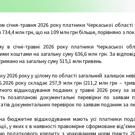
ом січня-травня 2026 року платники Черкаської област
 734,4 млн грн, що на 109 млн грн більше, порівняно з п
му в січні-травні 2026 року платники Черкаської 
ими коштами на загальну суму 636,6 млн грн. За відпо
римано на загальну суму 515,1 млн гривень.
ку 2026 року у цілому по області загальний залишок не
6.2026 року складає 257,9 млн грн (211,2 млн грн – три
ного відшкодування поданих у травні 2026 року за зві
ть позапланові документальні перевірки по заявам 
атів документальних перевірок по заявам поданим за лю
на бюджетне відшкодування мають усі платники подат
ції, у яких є в наявності правомірне сформоване від’є
ою податкового кредиту з урахуванням норм пункту 200