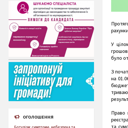
Протяг
рахунки
У ціло
грошов
було от
З почат
на 01.0
бюджет
триваю
результ
Право 
ОГОЛОШЕННЯ
реєстра
та сум
Ботулізм: симптоми, небезпека та