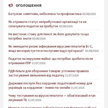
ОГОЛОШЕННЯ
Ботулізм: симптоми, небезпека та профілактика
05/08/2026
Як отримати статус неприбуткової організації та не
сплачувати податок на прибуток
05/08/2026
Не вистачає стажу для пенсії: як його докупити та що
потрібно знати
05/08/2026
Як зменшити ризик інфікування вірусами гепатитів В і С,
якщо ви користуєтеся послугами індустрії краси?
03/08/2026
Податок на нерухоме майно: що потрібно зробити після
отримання ППР
31/07/2026
ПДВ-пільги для оборонних товарів: уточнено правила
застосування звільнення від податку
31/07/2026
Державні послуги без кордонів: податковий номер для
українців за кордоном – повністю онлайн
31/07/2026
Чому тестування на вірусні гепатити — обов'язковий етап
лікування ТБ
31/07/2026
Мінімальне податкове зобов’язання для фізичних осіб: що