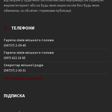
відтворені у будь-яких засобах масової інформації, на серверах
мережі Інтернет або на будь-яких інших носіях без будь-яких
обмежень за обсягом і термінами публікації.
ТЕЛЕФОНИ
Гаряча лінія міського голови
(04737) 2-39-45
Гаряча лінія міського голови
(097) 622 18 65
Секретар міської ради
(04737) 2-30-31
Телефонний довідник
ПІДПИСКА