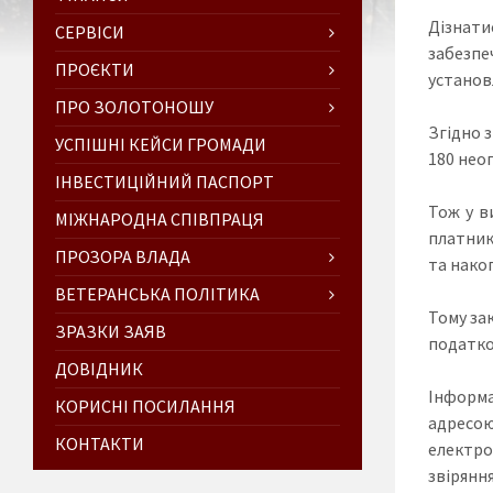
Дізнати
СЕРВІСИ
забезпе
ПРОЄКТИ
установ
ПРО ЗОЛОТОНОШУ
Згідно 
УСПІШНІ КЕЙСИ ГРОМАДИ
180 неоп
ІНВЕСТИЦІЙНИЙ ПАСПОРТ
Тож у в
МІЖНАРОДНА СПІВПРАЦЯ
платник
ПРОЗОРА ВЛАДА
та нако
ВЕТЕРАНСЬКА ПОЛІТИКА
Тому за
ЗРАЗКИ ЗАЯВ
податко
ДОВІДНИК
Інформа
КОРИСНІ ПОСИЛАННЯ
адресо
КОНТАКТИ
електро
звіряння