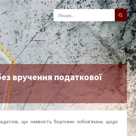
без вручення податкової
податків, що наявність боргових зобов’язань щодо