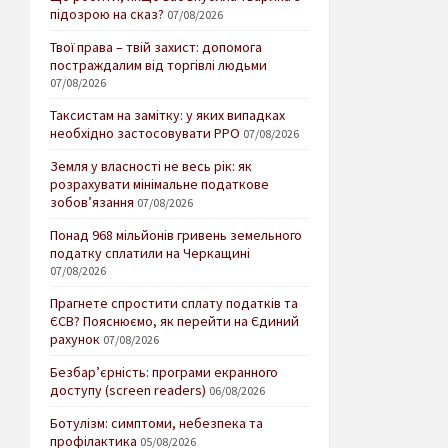
підозрою на сказ?
07/08/2026
Твої права – твій захист: допомога
постраждалим від торгівлі людьми
07/08/2026
Таксистам на замітку: у яких випадках
необхідно застосовувати РРО
07/08/2026
Земля у власності не весь рік: як
розрахувати мінімальне податкове
зобов’язання
07/08/2026
Понад 968 мільйонів гривень земельного
податку сплатили на Черкащині
07/08/2026
Прагнете спростити сплату податків та
ЄСВ? Пояснюємо, як перейти на Єдиний
рахунок
07/08/2026
Безбар’єрність: програми екранного
доступу (screen readers)
06/08/2026
Ботулізм: симптоми, небезпека та
профілактика
05/08/2026