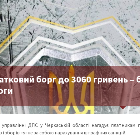
тковий борг до 3060 гривень – 
оги
 управлінні ДПС у Черкаській області нагадує платникам 
в і зборів тягне за собою нарахування штрафних санкцій.