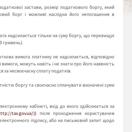
одаткової застави, розмір податкового боргу, який
овий борг і можливі наслідки його непогашення в
ога надсилається тільки на суму боргу, що перевищує
0 гривень).
аткова вимога платнику не надсилається, відповідно
 вимоги, можуть навіть і не знати про його наявність
я за несвоєчасну сплату податків.
тністю боргу та своєчасно сплачувати визначені суми
ктронному кабінеті, вхід до якого здійснюється за
ttp://tax.gov.ua/))
після проходження користувачем
 електронного підпису, або на письмовий запит щодо