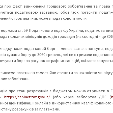
ся про факт виникнення грошового зобов’язання та права п
чується податковою заставою, обов’язок погасити податк
лений строк платник може з податкової вимоги.
з нормами ст. 59 Податкового кодексу України, податкова вим
одаткованих мінімумів доходів громадян (на сьогодні – це 306
ипадку, коли податковий борг – менше зазначеної суми, под
и із сумами боргу до 3060 гривень, які не отримали податкової
пичувати борг за рахунок штрафних санкцій, які застосовуютьс
кликаємо платників самостійно стежити за наявністю чи відсу
вих зобов’язань.
цію про стан розрахунків з бюджетом можна отримати в Еле
ю:
https://cabinet.tax.gov.ua/
(або через вебпортал ДПС (
h
нної ідентифікації онлайн з використанням кваліфікованого
 стану розрахунків за платежами.