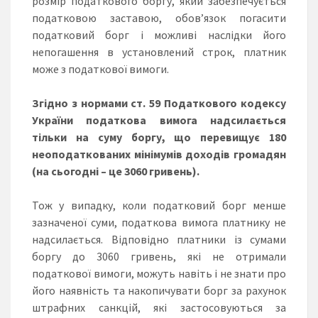
розмір податкового боргу, який забезпечується
податковою заставою, обов’язок погасити
податковий борг і можливі наслідки його
непогашення в установлений строк, платник
може з податкової вимоги.
Згідно з нормами ст. 59 Податкового кодексу
України податкова вимога надсилається
тільки на суму боргу, що перевищує 180
неоподаткованих мінімумів доходів громадян
(на сьогодні – це 3060 гривень).
Тож у випадку, коли податковий борг менше
зазначеної суми, податкова вимога платнику не
надсилається. Відповідно платники із сумами
боргу до 3060 гривень, які не отримали
податкової вимоги, можуть навіть і не знати про
його наявність та накопичувати борг за рахунок
штрафних санкцій, які застосовуються за