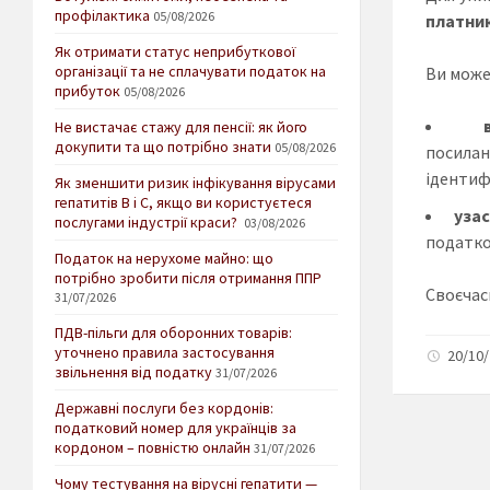
профілактика
05/08/2026
платник
Як отримати статус неприбуткової
організації та не сплачувати податок на
Ви може
прибуток
05/08/2026
Не вистачає стажу для пенсії: як його
докупити та що потрібно знати
05/08/2026
посила
ідентиф
Як зменшити ризик інфікування вірусами
гепатитів В і С, якщо ви користуєтеся
у
за
послугами індустрії краси?
03/08/2026
податко
Податок на нерухоме майно: що
потрібно зробити після отримання ППР
Своєчас
31/07/2026
ПДВ-пільги для оборонних товарів:
уточнено правила застосування
20/10/
звільнення від податку
31/07/2026
Державні послуги без кордонів:
податковий номер для українців за
кордоном – повністю онлайн
31/07/2026
Чому тестування на вірусні гепатити —