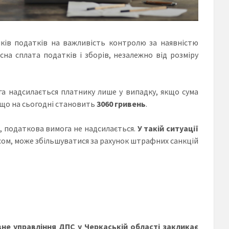
иків податків на важливість контролю за наявністю
сна сплата податків і зборів, незалежно від розміру
га надсилається платнику лише у випадку, якщо сума
 що на сьогодні становить
3060 гривень
.
, податкова вимога не надсилається.
У такій ситуації
асом, може збільшуватися за рахунок штрафних санкцій
не управління ДПС у Черкаській області
закликає