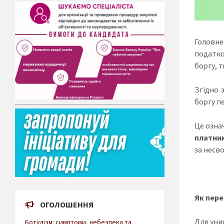
Головне
податко
боргу, 
Згідно 
боргу п
Це озна
платник
за несво
Як пере
ОГОЛОШЕННЯ
Для уни
Ботулізм: симптоми, небезпека та