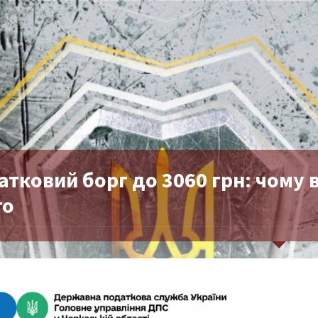
тковий борг до 3060 грн: чому 
го