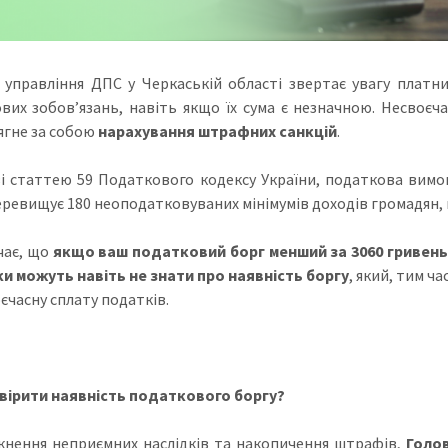
 управління ДПС у Черкаській області звертає увагу платн
вих зобов’язань, навіть якщо їх сума є незначною. Несвоєча
тягне за собою
нарахування штрафних санкцій
.
зі статтею 59 Податкового кодексу України, податкова вимо
еревищує 180 неоподатковуваних мінімумів доходів громадян,
чає, що
якщо
ваш
податковий борг менший за 3060 гривень
и можуть навіть не знати про наявність боргу
, який, тим ч
єчасну сплату податків.
вірити наявність податкового боргу?
кнення неприємних наслідків та накопичення штрафів,
Голов