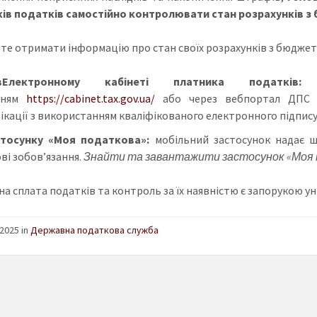
ів податків самостійно контролювати стан розрахунків 
те отримати інформацію про стан своїх розрахунків з бюджет
в
Електронному кабінеті платника податків:
в
нням
https://cabinet.tax.gov.ua/
або через вебпортал ДПС 
ікації з використанням кваліфікованого електронного підпису
стосунку «Моя податкова»:
мобільний застосунок надає ш
ві зобов’язання.
Знайти та завантажити застосунок «Моя 
на сплата податків та контроль за їх наявністю є запорукою 
2025 in
Державна податкова служба