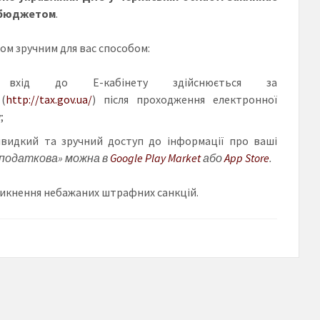
з бюджетом
.
ом зручним для вас способом:
хід до Е-кабінету здійснюється за
(
http://tax.gov.ua/
) після проходження електронної
;
видкий та зручний доступ до інформації про ваші
податкова» можна в
Google Play Market
або
App Store
.
уникнення небажаних штрафних санкцій.