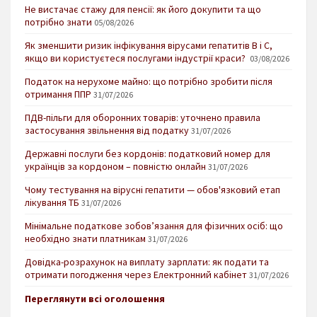
Не вистачає стажу для пенсії: як його докупити та що
потрібно знати
05/08/2026
Як зменшити ризик інфікування вірусами гепатитів В і С,
якщо ви користуєтеся послугами індустрії краси?
03/08/2026
Податок на нерухоме майно: що потрібно зробити після
отримання ППР
31/07/2026
ПДВ-пільги для оборонних товарів: уточнено правила
застосування звільнення від податку
31/07/2026
Державні послуги без кордонів: податковий номер для
українців за кордоном – повністю онлайн
31/07/2026
Чому тестування на вірусні гепатити — обов'язковий етап
лікування ТБ
31/07/2026
Мінімальне податкове зобов’язання для фізичних осіб: що
необхідно знати платникам
31/07/2026
Довідка-розрахунок на виплату зарплати: як подати та
отримати погодження через Електронний кабінет
31/07/2026
Переглянути всі оголошення