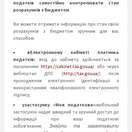
податків самостійно контролювати стан
розрахунків з бюджетом
.
Ви можете отримати інформацію про стан своїх
розрахунків з бюджетом зручним для вас
способом:
в
Електронному кабінеті платника
податків:
вхід до кабінету здійснюється за
посиланням
https://cabinet.tax.gov.ua/
або через
вебпортал ДПС (
http://tax.gov.ua/
) після
проходження електронної ідентифікації з
використанням кваліфікованого електронного
підпису;
у
застосунку «Моя податкова»:
мобільний
застосунок надає швидкий та зручний доступ до
інформації про ваші податкові
зобов’язання.
Знайти та завантажити